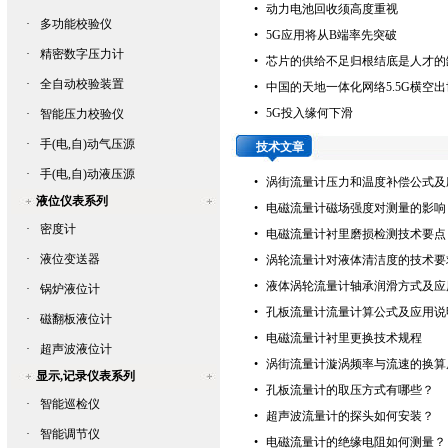
•
动力电池回收须高度重视
·
多功能校验仪
•
5G应用将从B端率先突破
·
精密数字压力计
•
芯片的供给不足归根结底是人才的
·
全自动校验装置
•
中国的天地一体化网络5.5G横空出
•
5G投入缘何下滑
·
智能压力校验仪
·
手(电,自)动气压源
技术文章
·
手(电,自)动液压源
•
涡街流量计压力和温度补偿公式及
液位仪表系列
•
电磁流量计磁场强度对测量的影响
·
密度计
•
电磁流量计衬里磨损检测技术要点
·
液位变送器
•
涡轮流量计对液体清洁度的技术要
•
液体涡轮流量计轴承润滑方式及应
·
锅炉液位计
•
孔板流量计流量计算公式及应用说
·
磁翻板液位计
•
电磁流量计衬里更换技术规程
·
超声波液位计
•
涡街流量计漩涡频率与流速的换算
显示,记录仪表系列
•
孔板流量计的取压方式有哪些？
·
智能巡检仪
•
超声波流量计的探头如何安装？
·
智能调节仪
•
电磁流量计的绝缘电阻如何测量？