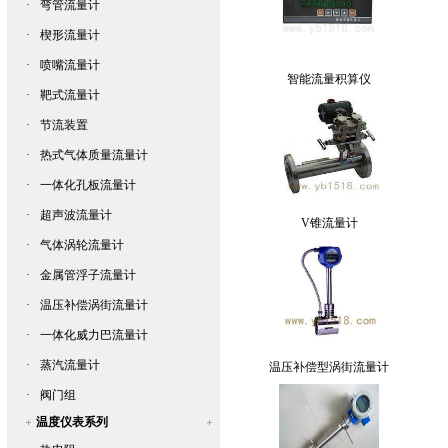
·
弯管流量计
·
楔形流量计
·
喷嘴流量计
智能流量积算仪
·
靶式流量计
·
节流装置
·
热式气体质量流量计
·
一体化孔板流量计
·
超声波流量计
V锥流量计
·
气体涡轮流量计
·
金属管浮子流量计
·
温压补偿涡街流量计
·
一体化威力巴流量计
·
蒸汽流量计
温压补偿型涡街流量计
·
阀门组
温度仪表系列