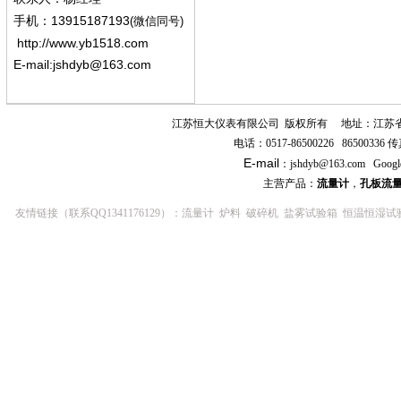
13915187193
手机
：
(微信同号)
http://www.yb1518.com
E-mail:
jshdyb@163.com
江苏恒大仪表有限公司
版权所有
地址：江苏
电话：
0517-86500226 86500336
传
E-mail
：
jshdyb
@163.com
Googl
主营产品：
流量计
，
孔板流
友情链接（联系QQ1341176129）：
流量计
炉料
破碎机
盐雾试验箱
恒温恒湿试