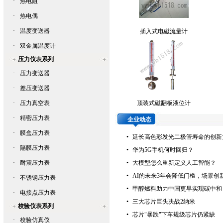
·
热电阻
·
热电偶
·
温度变送器
插入式电磁流量计
·
双金属温度计
压力仪表系列
·
压力变送器
·
差压变送器
·
压力真空表
顶装式磁翻板液位计
·
精密压力表
企业动态
·
膜盒压力表
•
延长高色彩发光二极管寿命的创新
·
隔膜压力表
•
华为5G手机何时回归？
·
耐震压力表
•
大模型怎么重新定义人工智能？
•
AI的未来3年会降低门槛，场景创
·
不锈钢压力表
•
甲醇燃料助力中国更早实现碳中和
·
电接点压力表
•
三大芯片巨头决战2纳米
校验仪表系列
•
芯片"暴跌"下车规级芯片仍紧缺
·
校验仿真仪