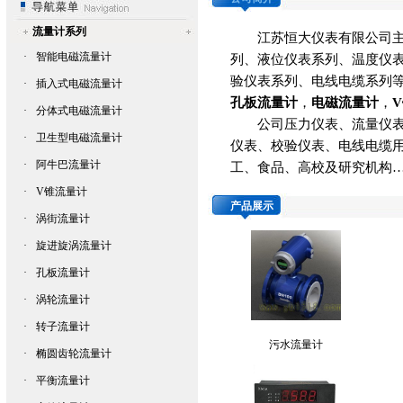
流量计系列
江苏恒大仪表有限公司
·
智能电磁流量计
列、液位仪表系列、温度仪
验仪表系列、电线电缆系列
·
插入式电磁流量计
孔板流量计
，
电磁流量计
，
V
·
分体式电磁流量计
公司压力仪表、流量仪表、
·
卫生型电磁流量计
仪表、校验仪表、电线电缆
·
阿牛巴流量计
工、食品、高校及研究机构
·
V锥流量计
产品展示
·
涡街流量计
·
旋进旋涡流量计
·
孔板流量计
·
涡轮流量计
·
转子流量计
污水流量计
·
椭圆齿轮流量计
·
平衡流量计