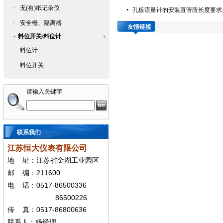
·
无(有)纸记录仪
•
孔板流量计的安装直管段长度要求
·
安全栅、隔离器
友情链接
料位开关/料位计
·
料位计
·
料位开关
请输入关键字
联系我们
江苏恒大仪表有限公司
地
址：江苏省金湖工业园区
211600
邮
编：
0517-86500336
电
话：
86500226
0517-86800636
传
真：
联系人：杨经
理