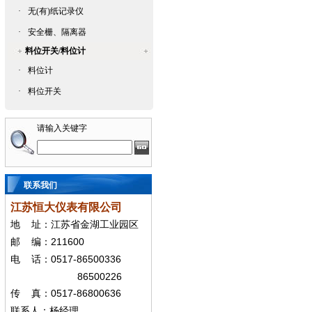
·
无(有)纸记录仪
·
安全栅、隔离器
料位开关/料位计
·
料位计
·
料位开关
请输入关键字
联系我们
江苏恒大仪表有限公司
地
址：江苏省金湖工业园区
211600
邮
编：
0517-86500336
电
话：
86500226
0517-86800636
传
真：
联系人：杨经
理