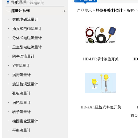
产品展示
>
料位开关/料位计
> 所有
流量计系列
·
智能电磁流量计
·
插入式电磁流量计
·
分体式电磁流量计
·
卫生型电磁流量计
·
阿牛巴流量计
HD-LPF浮球液位开关
H
·
V锥流量计
·
涡街流量计
·
旋进旋涡流量计
·
孔板流量计
·
涡轮流量计
HD-ZXK阻旋式料位开关
·
转子流量计
首页
·
椭圆齿轮流量计
·
平衡流量计