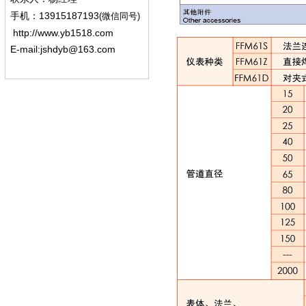
13915187193
手机
：
(微信同号)
http://www.yb1518.com
E-mail:
jshdyb@163.com