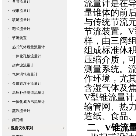
流量计是在
·
弯管流量计
量锥体的前
·
楔形流量计
与传统节流
·
喷嘴流量计
节流装置。
V
·
靶式流量计
·
节流装置
样，由三阀
·
热式气体质量流量计
组成标准体
·
一体化孔板流量计
压缩介质，
·
超声波流量计
测量系统。
·
气体涡轮流量计
作环境，尤
·
金属管浮子流量计
含湿气体及
·
温压补偿涡街流量计
V
型锥流量计
·
一体化威力巴流量计
输管网、热
·
蒸汽流量计
造纸、食品
·
阀门组
二、
V
锥流
温度仪表系列