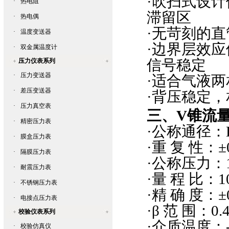
·
吹扫式设计
·
热电阻
滞留区
·
热电偶
·
无苛刻的直
·
温度变送器
·
边界层效应
·
双金属温度计
信号稳定
压力仪表系列
·
压力变送器
·
适合气液两
·
差压变送器
·
背压稳定，
·
压力真空表
三、
V
锥流
·
精密压力表
·
公称通径：
·
膜盒压力表
·
重 复 性：
±
·
隔膜压力表
·
公称压力：
·
耐震压力表
·
量 程 比：
1
·
不锈钢压力表
·
精 确 度：
±
·
电接点压力表
·β
范 围：
0.
校验仪表系列
·
介质温度：
·
校验仿真仪