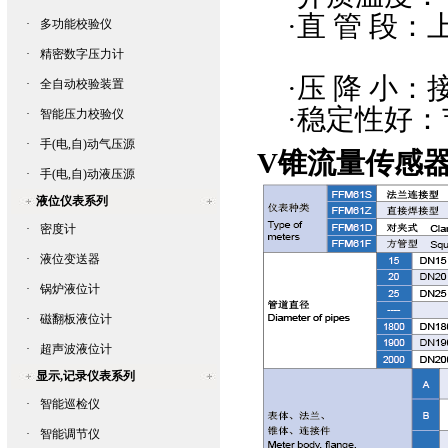
·
直 管 段：
·
多功能校验仪
下
·
精密数字压力计
·
压 降 小
·
全自动校验装置
·
稳定性好：
·
智能压力校验仪
·
手(电,自)动气压源
V锥流量传感
·
手(电,自)动液压源
液位仪表系列
·
密度计
·
液位变送器
·
锅炉液位计
·
磁翻板液位计
·
超声波液位计
显示,记录仪表系列
·
智能巡检仪
·
智能调节仪