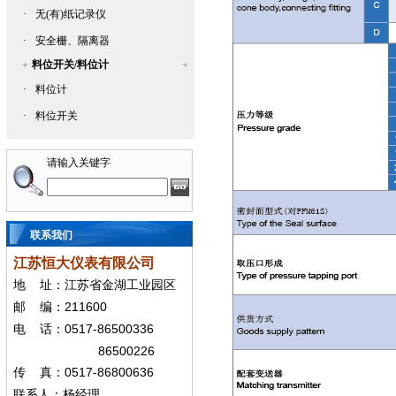
·
无(有)纸记录仪
·
安全栅、隔离器
料位开关/料位计
·
料位计
·
料位开关
请输入关键字
联系我们
江苏恒大仪表有限公司
地
址：江苏省金湖工业园区
211600
邮
编：
0517-86500336
电
话：
86500226
0517-86800636
传
真：
联系人：杨经
理