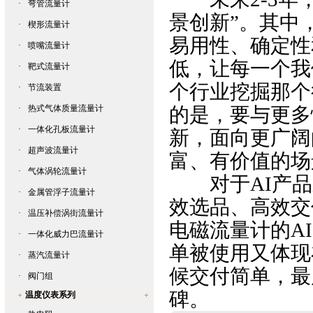
·
弯管流量计
景创新”。其中，
·
楔形流量计
易用性、确定性
·
喷嘴流量计
低，让每一个我
·
靶式流量计
个行业挖掘那个
·
节流装置
·
热式气体质量流量计
的是，要与更多
·
一体化孔板流量计
新，面向更广阔
·
超声波流量计
富、有价值的场
·
气体涡轮流量计
对于AI产品
·
金属管浮子流量计
效选品、高效交
·
温压补偿涡街流量计
电磁流量计
的A
·
一体化威力巴流量计
单被使用又体现
·
蒸汽流量计
候交付简单，最
·
阀门组
碑。
温度仪表系列