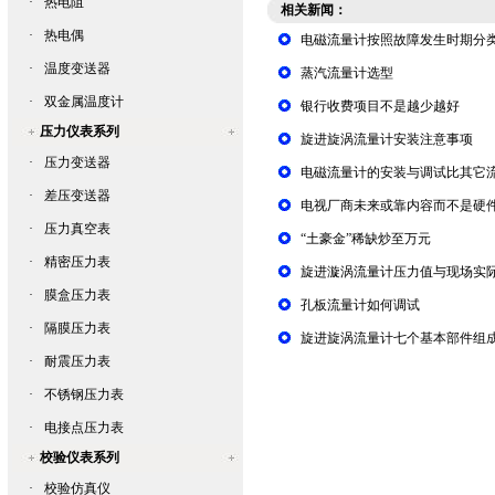
·
热电阻
相关新闻：
·
热电偶
电磁流量计按照故障发生时期分
·
温度变送器
蒸汽流量计选型
·
双金属温度计
银行收费项目不是越少越好
压力仪表系列
旋进旋涡流量计安装注意事项
·
压力变送器
电磁流量计的安装与调试比其它
·
差压变送器
电视厂商未来或靠内容而不是硬
·
压力真空表
“土豪金”稀缺炒至万元
·
精密压力表
旋进漩涡流量计压力值与现场实
·
膜盒压力表
孔板流量计如何调试
·
隔膜压力表
旋进旋涡流量计七个基本部件组
·
耐震压力表
·
不锈钢压力表
·
电接点压力表
校验仪表系列
·
校验仿真仪