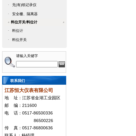
·
无(有)纸记录仪
·
安全栅、隔离器
料位开关/料位计
·
料位计
·
料位开关
请输入关键字
联系我们
江苏恒大仪表有限公司
地
址：江苏省金湖工业园区
211600
邮
编：
0517-86500336
电
话：
86500226
0517-86800636
传
真：
联系人：杨经
理