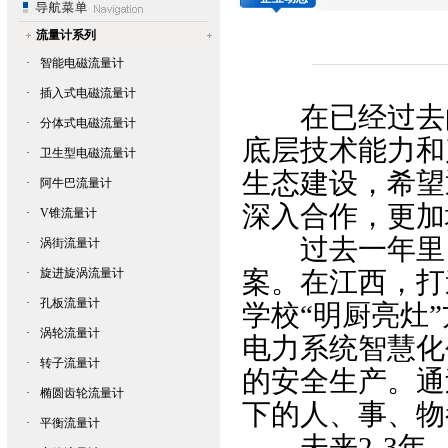
流量计系列
·
智能电磁流量计
·
插入式电磁流量计
在已经过去的2
·
分体式电磁流量计
底层技术能力和
·
卫生型电磁流量计
生态建设，希望
·
阿牛巴流量计
深入合作，更加
·
V锥流量计
过去一年里，
·
涡街流量计
·
旋进旋涡流量计
案。在江西，打
·
孔板流量计
学校“明厨亮灶
·
涡轮流量计
电力系统智慧化
·
转子流量计
的安全生产。通
·
椭圆齿轮流量计
下的人、事、物
·
平衡流量计
未来2-3年，