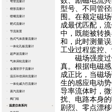
数、励磁电流共
·
弯管流量计
型号、不同管径
·
楔形流量计
围。在额定磁场
·
喷嘴流量计
成最优匹配，流
·
靶式流量计
中，既能被转换
·
节流装置
·
热式气体质量流量计
和，此时测量误
·
一体化孔板流量计
工业过程监控、
·
超声波流量计
磁场强度过低
·
气体涡轮流量计
真。根据电磁感
·
金属管浮子流量计
成正比，当磁场
·
温压补偿涡街流量计
生的感应电动势
·
一体化威力巴流量计
导率流体时，微
·
蒸汽流量计
扰、电路本身的
·
阀门组
剧烈、零点漂移
温度仪表系列