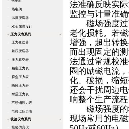
·
热电阻
法准确反映实际
·
热电偶
监控与计量准确
·
温度变送器
磁场强度过高
·
双金属温度计
老化损耗。若磁
压力仪表系列
增强，超出转换
·
压力变送器
而出现固定的测
·
差压变送器
法通过常规校准
·
压力真空表
·
精密压力表
圈的励磁电流，
·
膜盒压力表
化、破损，缩短
·
隔膜压力表
还会干扰周边电
·
耐震压力表
响整个生产流程
·
不锈钢压力表
磁场强度的稳
·
电接点压力表
现场常用的电磁
校验仪表系列
50Hz
或
60Hz
）
·
校验仿真仪