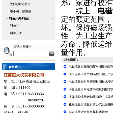
系厂家进行校准
·
无(有)纸记录仪
综上，
电磁
·
安全栅、隔离器
定的额定范围，
料位开关/料位计
坏。保持磁场强
·
料位计
·
料位开关
性，为工业生产
寿命，降低运维
请输入关键字
量作用。
相关新闻：
电磁流量计磁场强度对测量的影
联系我们
涡街流量计压力和温度补偿公式
江苏恒大仪表有限公司
地
址：江苏省金湖工业园区
电磁流量计衬里磨损检测技术要
211600
邮
编：
涡轮流量计对液体清洁度的技术
0517-86500336
电
话：
液体涡轮流量计轴承润滑方式及
86500226
孔板流量计流量计算公式及应用
0517-86800636
传
真：
电磁流量计衬里更换技术规程
联系人：杨经
理