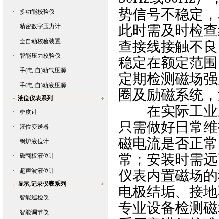
势信号不稳定，
·
多功能校验仪
此时需及时检查
·
精密数字压力计
·
全自动校验装置
查接线接触不良
·
智能压力校验仪
稳定在额定范围
·
手(电,自)动气压源
定期检测磁场强
·
手(电,自)动液压源
圈及励磁系统，
液位仪表系列
在实际工业应
·
密度计
只需做好日常维
·
液位变送器
磁电流是否正常
·
锅炉液位计
常；安装时需远
·
磁翻板液位计
·
超声波液位计
仪表内置磁场的
显示,记录仪表系列
电极结垢、接地
·
智能巡检仪
专业设备检测磁
·
智能调节仪