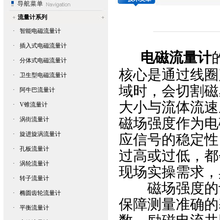
流量计系列
·
智能电磁流量计
·
插入式电磁流量计
电磁流量计
·
分体式电磁流量计
核心是通过线圈
·
卫生型电磁流量计
域时，会切割磁
·
阿牛巴流量计
大小与流体流速
·
V锥流量计
磁场强度作为电
·
涡街流量计
·
旋进旋涡流量计
应信号的稳定性
·
孔板流量计
过高或过低，都
·
涡轮流量计
现场实操需求，
·
转子流量计
磁场强度的设
·
椭圆齿轮流量计
保障测量准确的
·
平衡流量计