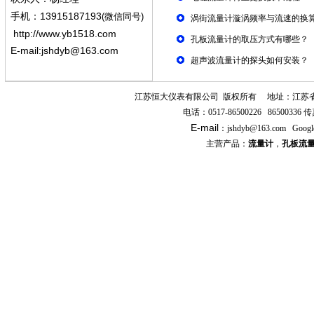
13915187193
手机
：
(微信同号)
涡街流量计漩涡频率与流速的换
http://www.yb1518.com
孔板流量计的取压方式有哪些？
E-mail:
jshdyb@163.com
超声波流量计的探头如何安装？
江苏恒大仪表有限公司
版权所有
地址：江苏
电话：
0517-86500226 86500336
传
E-mail
：
jshdyb
@163.com
Googl
主营产品：
流量计
，
孔板流