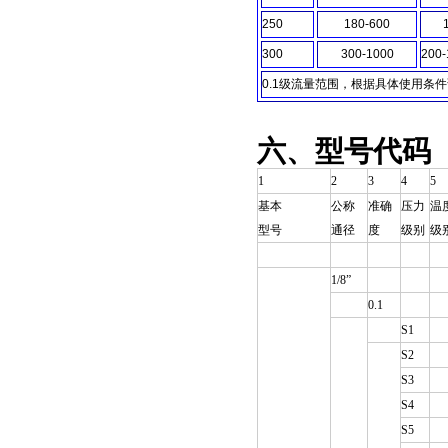
250
180-600
300
300-1000
200-
0.1级流量范围，根据具体使用条
六、型号代码
1
2
3
4
5
基
本
公
称
准
确
压
力
温
型
号
通
径
度
级
别
级
1/8”
0.1
S1
S2
S3
S4
S5