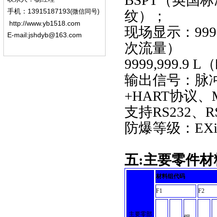
BSPT（英国
13915187193
手机
：
(微信同号)
纹）；
http://www.yb1518.com
现场显示：9999
E-mail:
jshdyb@163.com
次流量）
9999,999.9
输出信号：脉冲信
+HART协议、
支持RS232、
防爆等级：EXiaI
五
:
主要零件材
材料组代码
F1
F2
主要零部