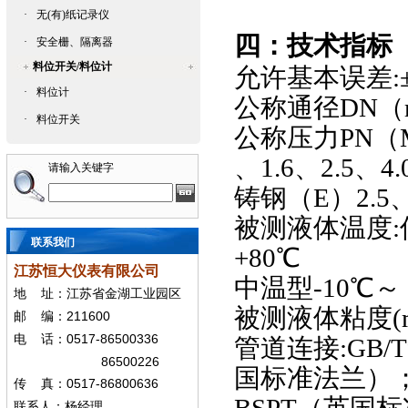
·
无(有)纸记录仪
四：技术指标
·
安全栅、隔离器
料位开关/料位计
允许基本误差:±0.
·
料位计
公称通径DN（m
·
料位开关
公称压力PN（M
、1.6、2.5、4.
请输入关键字
铸钢（E）2.5、4
被测液体温度:低
联系我们
+80℃
江苏恒大仪表有限公司
中温型-10℃～ 
地
址：江苏省金湖工业园区
被测液体粘度(mPa
211600
邮
编：
0517-86500336
电
话：
管道连接:GB/T
86500226
国标准法兰）
0517-86800636
传
真：
联系人：杨经
理