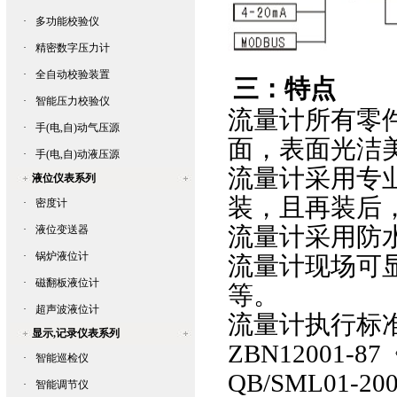
·
多功能校验仪
·
精密数字压力计
·
全自动校验装置
三：特点
·
智能压力校验仪
流量计
所有零
·
手(电,自)动气压源
面，表面光洁
·
手(电,自)动液压源
流量计
采用专
液位仪表系列
装，且再装后
·
密度计
流量计
采用防
·
液位变送器
·
锅炉液位计
流量计现场可
·
磁翻板液位计
等。
·
超声波液位计
流量计
执行标
显示,记录仪表系列
ZBN12001-87
·
智能巡检仪
QB/SML01-20
·
智能调节仪