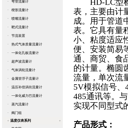
HD-LC型
·
弯管流量计
表，主要由计
·
楔形流量计
成。用于管道
·
喷嘴流量计
·
靶式流量计
表。它具有量
·
节流装置
小、粘度适应
·
热式气体质量流量计
便、安装简易
·
一体化孔板流量计
通、商贸、食
·
超声波流量计
的计量。椭圆
·
气体涡轮流量计
流量，单次流量
·
金属管浮子流量计
5V模拟信号、4
·
温压补偿涡街流量计
485通讯等
·
一体化威力巴流量计
实现不同型式
·
蒸汽流量计
·
阀门组
温度仪表系列
产品形式：