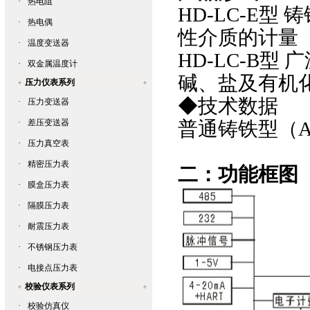
·
热电阻
HD-LC-E型 
·
热电偶
性介质的计量
·
温度变送器
HD-LC-B
·
双金属温度计
碱、盐及有机
压力仪表系列
◆技术数据
·
压力变送器
·
差压变送器
普通铸铁型（
·
压力真空表
·
精密压力表
二：功能框图
·
膜盒压力表
·
隔膜压力表
·
耐震压力表
·
不锈钢压力表
·
电接点压力表
校验仪表系列
·
校验仿真仪