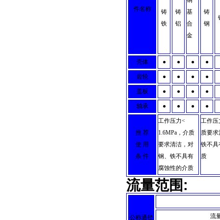
铜
件名称
铸
铸
基
铸
铁
铝
合
钢
金
壳体
●
●
●
●
齿轮
●
●
●
●
盖板
●
●
●
●
轴承
●
●
●
●
工作压力
<
工作压力
推 荐
1.6MPa，介质
质要求
使 用
要求清洁，对
铁不具
条 件
钢、铁不具有
质
腐蚀性的介质
流量范围:
流
公称通径