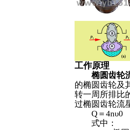
工作原理
椭圆齿轮
的椭圆齿轮及
转一周所排比
过椭圆齿轮流
Q
＝
4nυ0
式中：