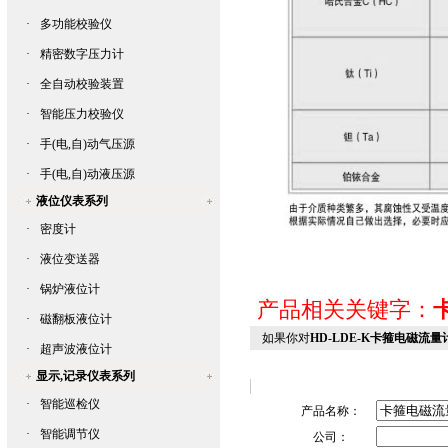
·
多功能校验仪
·
精密数字压力计
·
全自动校验装置
·
智能压力校验仪
·
手(电,自)动气压源
·
手(电,自)动液压源
液位仪表系列
·
密度计
·
液位变送器
·
锅炉液位计
产品相关关键字：
·
磁翻板液位计
如果你对
HD-LDE-K卡箍电磁流量
·
超声波液位计
显示,记录仪表系列
·
智能巡检仪
产品名称：
·
智能调节仪
公司：