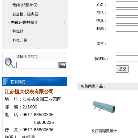
姓名：
·
无(有)纸记录仪
电话：
·
安全栅、隔离器
传真：
料位开关/料位计
邮箱：
·
料位计
·
料位开关
留言：
请输入关键字
验证码：
联系我们
相关同类产品：
江苏恒大仪表有限公司
地
址：江苏省金湖工业园区
211600
邮
编：
0517-86500336
电
话：
86500226
0517-86800636
传
真：
长径喷嘴流量计
联系人：杨经
理