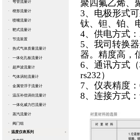
聚四氟乙烯、聚
·
弯管流量计
3、电极形式
·
楔形流量计
·
喷嘴流量计
钛、钽、铂、
·
靶式流量计
4、供电方式：22
·
节流装置
5、我司转换
·
热式气体质量流量计
器。精度高，
·
一体化孔板流量计
6、通讯方式（标
·
超声波流量计
rs232）
·
气体涡轮流量计
7、仪表精度：0
·
金属管浮子流量计
8、连接方式
·
温压补偿涡街流量计
·
一体化威力巴流量计
·
蒸汽流量计
·
阀门组
温度仪表系列