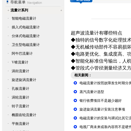
流量计系列
·
智能电磁流量计
·
插入式电磁流量计
超声波流量计
有哪些特点
·
分体式电磁流量计
◆独特的信号数字化处理技
·
卫生型电磁流量计
◆无机械传动部件不容易损
·
阿牛巴流量计
◆电路更优化、集成度高、
◆智能化标准信号输出，人
·
V锥流量计
◆管段式小管径测量经济又
·
涡街流量计
相关新闻：
·
旋进旋涡流量计
电磁流量计按照故障发生时期分
·
孔板流量计
蒸汽流量计选型
·
涡轮流量计
银行收费项目不是越少越好
·
转子流量计
旋进旋涡流量计安装注意事项
·
椭圆齿轮流量计
电磁流量计的安装与调试比其它
·
平衡流量计
电视厂商未来或靠内容而不是硬