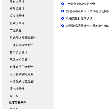
·
弯管流量计
“土豪金”稀缺炒至万元
·
楔形流量计
旋进漩涡流量计压力值与现场实
·
喷嘴流量计
孔板流量计如何调试
·
靶式流量计
旋进旋涡流量计七个基本部件组
·
节流装置
·
热式气体质量流量计
·
一体化孔板流量计
·
超声波流量计
·
气体涡轮流量计
·
金属管浮子流量计
·
温压补偿涡街流量计
·
一体化威力巴流量计
·
蒸汽流量计
·
阀门组
温度仪表系列