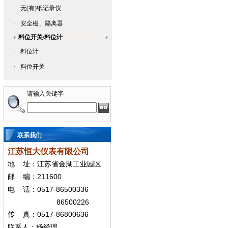
·
无(有)纸记录仪
·
安全栅、隔离器
料位开关/料位计
·
料位计
·
料位开关
请输入关键字
联系我们
江苏恒大仪表有限公司
地
址：江苏省金湖工业园区
211600
邮
编：
0517-86500336
电
话：
86500226
0517-86800636
传
真：
联系人：杨经
理