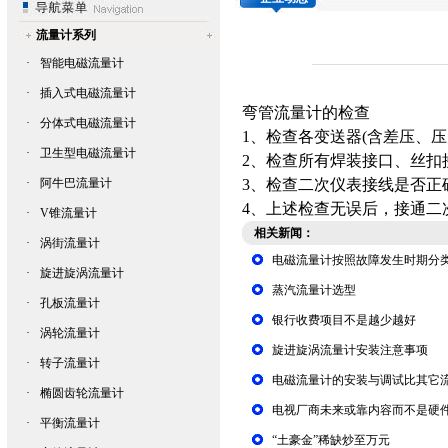
流量计系列
·
智能电磁流量计
·
插入式电磁流量计
弯管流量计
的检查
·
分体式电磁流量计
1、检查各变送器(含差压、
·
卫生型电磁流量计
2、检查所有焊装接口、丝扣
·
阿牛巴流量计
3、检查二次仪表接线是否正
4、上述检查无误后，接通二
·
V锥流量计
相关新闻：
·
涡街流量计
电磁流量计按照故障发生时期分
·
旋进旋涡流量计
蒸汽流量计选型
·
孔板流量计
银行收费项目不是越少越好
·
涡轮流量计
旋进旋涡流量计安装注意事项
·
转子流量计
电磁流量计的安装与调试比其它
·
椭圆齿轮流量计
电视厂商未来或靠内容而不是硬
·
平衡流量计
“土豪金”稀缺炒至万元