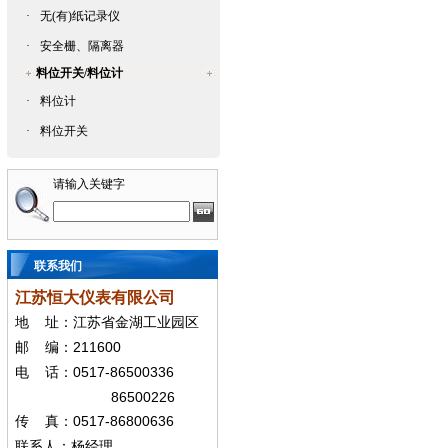
·
无(有)纸记录仪
·
安全栅、隔离器
料位开关/料位计
·
料位计
·
料位开关
请输入关键字
联系我们
江苏恒大仪表有限公司
地
址：江苏省金湖工业园区
211600
邮
编：
0517-86500336
电
话：
86500226
0517-86800636
传
真：
联系人：杨经
理