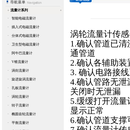
流量计系列
·
智能电磁流量计
·
插入式电磁流量计
涡轮流量计
传感
·
分体式电磁流量计
1.确认管道已
·
卫生型电磁流量计
通管道
·
阿牛巴流量计
2.确认各辅助
·
V锥流量计
3. 确认电路接
·
涡街流量计
·
旋进旋涡流量计
4.确认管路无
·
孔板流量计
关闭时无泄漏
·
涡轮流量计
5.缓缓打开流
·
转子流量计
显示正常
·
椭圆齿轮流量计
6.确认管道支
·
平衡流量计
7.确认流量计传