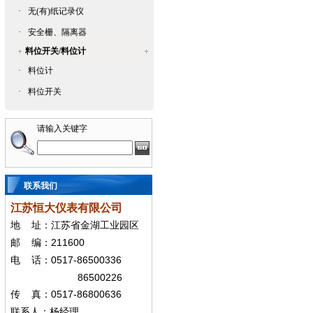
·
无(有)纸记录仪
·
安全栅、隔离器
料位开关/料位计
·
料位计
·
料位开关
请输入关键字
联系我们
江苏恒大仪表有限公司
地
址：江苏省金湖工业园区
211600
邮
编：
0517-86500336
电
话：
86500226
0517-86800636
传
真：
联系人：杨经
理