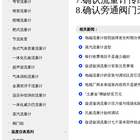
·
弯管流量计
8.确认旁通阀门
·
楔形流量计
·
喷嘴流量计
相关新闻：
·
靶式流量计
电磁流量计按照故障发生时期分
·
节流装置
蒸汽流量计选型
·
热式气体质量流量计
银行收费项目不是越少越好
·
一体化孔板流量计
旋进旋涡流量计安装注意事项
·
超声波流量计
电磁流量计的安装与调试比其它
·
气体涡轮流量计
电视厂商未来或靠内容而不是硬
·
金属管浮子流量计
“土豪金”稀缺炒至万元
·
温压补偿涡街流量计
旋进漩涡流量计压力值与现场实
·
一体化威力巴流量计
孔板流量计如何调试
·
蒸汽流量计
旋进旋涡流量计七个基本部件组
·
阀门组
温度仪表系列