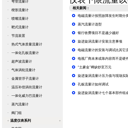
·
弯管流量计
相关新闻：
·
楔形流量计
电磁流量计按照故障发生时期分
·
喷嘴流量计
蒸汽流量计选型
·
靶式流量计
银行收费项目不是越少越好
·
节流装置
旋进旋涡流量计安装注意事项
·
热式气体质量流量计
电磁流量计的安装与调试比其它
·
一体化孔板流量计
电视厂商未来或靠内容而不是硬
·
超声波流量计
“土豪金”稀缺炒至万元
·
气体涡轮流量计
旋进漩涡流量计压力值与现场实
·
金属管浮子流量计
孔板流量计如何调试
·
温压补偿涡街流量计
旋进旋涡流量计七个基本部件组
·
一体化威力巴流量计
·
蒸汽流量计
·
阀门组
温度仪表系列