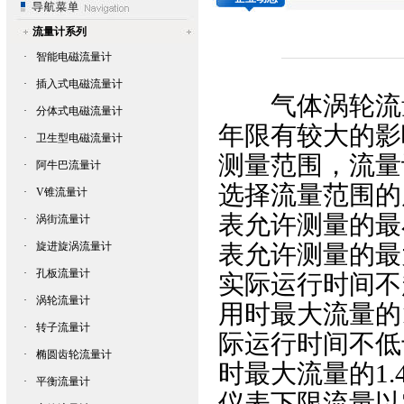
流量计系列
·
智能电磁流量计
·
插入式电磁流量计
气体涡轮流
·
分体式电磁流量计
年限有较大的影
·
卫生型电磁流量计
测量范围，流量
·
阿牛巴流量计
选择流量范围的
·
V锥流量计
表允许测量的最
·
涡街流量计
·
旋进旋涡流量计
表允许测量的最
·
孔板流量计
实际运行时间不
·
涡轮流量计
用时最大流量的
·
转子流量计
际运行时间不低
·
椭圆齿轮流量计
时最大流量的1
·
平衡流量计
仪表下限流量以