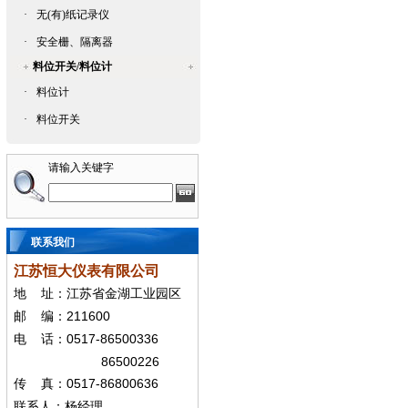
·
无(有)纸记录仪
·
安全栅、隔离器
料位开关/料位计
·
料位计
·
料位开关
请输入关键字
联系我们
江苏恒大仪表有限公司
地
址：江苏省金湖工业园区
211600
邮
编：
0517-86500336
电
话：
86500226
0517-86800636
传
真：
联系人：杨经
理