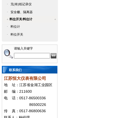
·
无(有)纸记录仪
·
安全栅、隔离器
料位开关/料位计
·
料位计
·
料位开关
请输入关键字
联系我们
江苏恒大仪表有限公司
地
址：江苏省金湖工业园区
211600
邮
编：
0517-86500336
电
话：
86500226
0517-86800636
传
真：
联系人：杨经
理