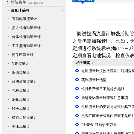
流量计系列
·
智能电磁流量计
·
插入式电磁流量计
旋进旋涡流量计
加强后期管
·
分体式电磁流量计
之后仍需加强管理。比如，为
·
卫生型电磁流量计
定期进行系统标校(每1">
·
阿牛巴流量计
定期查看电池状况、检查仪
相关新闻：
·
V锥流量计
电磁流量计按照故障发生时期分
·
涡街流量计
蒸汽流量计选型
·
旋进旋涡流量计
银行收费项目不是越少越好
·
孔板流量计
旋进旋涡流量计安装注意事项
·
涡轮流量计
电磁流量计的安装与调试比其它
·
转子流量计
电视厂商未来或靠内容而不是硬
·
椭圆齿轮流量计
“土豪金”稀缺炒至万元
·
平衡流量计
旋进漩涡流量计压力值与现场实