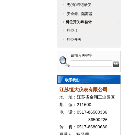
·
无(有)纸记录仪
·
安全栅、隔离器
料位开关/料位计
·
料位计
·
料位开关
请输入关键字
联系我们
江苏恒大仪表有限公司
地
址：江苏省金湖工业园区
211600
邮
编：
0517-86500336
电
话：
86500226
0517-86800636
传
真：
联系人：杨经
理