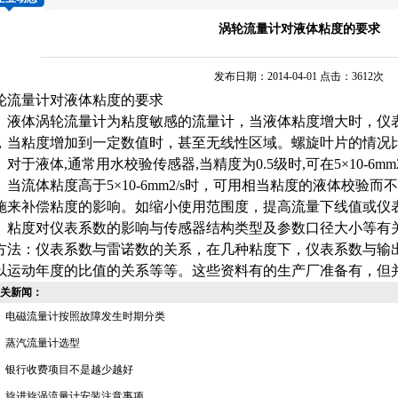
涡轮流量计对液体粘度的要求
发布日期：2014-04-01 点击：3612次
轮流量计
对液体粘度的要求
液体
涡轮流量计
为粘度敏感的流量计，当液体粘度增大时，仪
，当粘度增加到一定数值时，甚至无线性区域。螺旋叶片的情况
于液体,通常用水校验传感器,当精度为0.5级时,可在5×10-6m
。当流体粘度高于5×10-6mm2/s时，可用相当粘度的液体校验
施来补偿粘度的影响。如缩小使用范围度，提高流量下线值或仪
度对仪表系数的影响与传感器结构类型及参数口径大小等有关
方法：仪表系数与雷诺数的关系，在几种粘度下，仪表系数与输
以运动年度的比值的关系等等。这些资料有的生产厂准备有，但
关新闻：
电磁流量计按照故障发生时期分类
蒸汽流量计选型
银行收费项目不是越少越好
旋进旋涡流量计安装注意事项