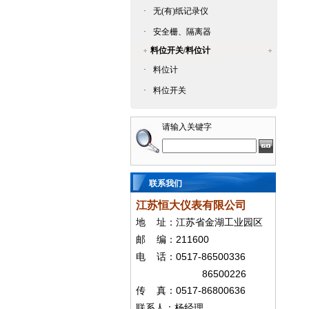
·
无(有)纸记录仪
·
安全栅、隔离器
料位开关/料位计
·
料位计
·
料位开关
请输入关键字
联系我们
江苏恒大仪表有限公司
地
址：江苏省金湖工业园区
211600
邮
编：
0517-86500336
电
话：
86500226
0517-86800636
传
真：
联系人：杨经
理