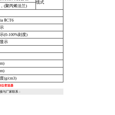
缆式
，(
聚丙烯法兰)
a ⅡCT6
示
(0-100%
刻度)
显示
m)
m)
g/cm3)
液位变送器
接与厂家联系：