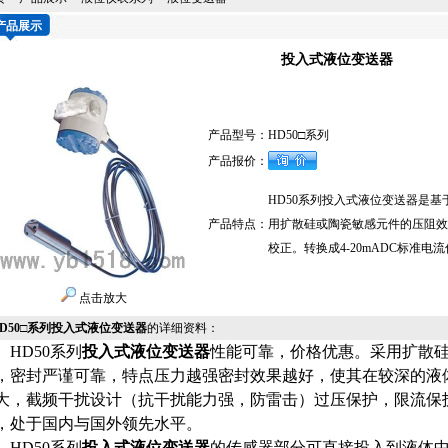
产品展示
投入式液位变送器
产品型号：
HD50□系列
产品报价：
HD50系列投入式液位变送器是
产品特点：
用扩散硅或陶瓷敏感元件的压阻效
校正。转换成4-20mADC标准电
点击放大
HD50□系列投入式液位变送器
的详细资料：
D50系列
投入式液位变送器
性能可靠，价格优惠。采用扩散
，密封严谨可靠，特点压力越强密封效果越好，使其在较深的液
大，截频干扰设计（抗干扰
能力强，防雷击）过压保护，限流保
，处于国内与国外领先水平。
D50系列
投入式液位变送器
的传感器部分可直接投入到液体