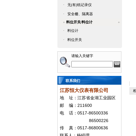
·
无(有)纸记录仪
·
安全栅、隔离器
料位开关/料位计
·
料位计
·
料位开关
请输入关键字
联系我们
江苏恒大仪表有限公司
相
地
址：江苏省金湖工业园区
211600
邮
编：
0517-86500336
电
话：
86500226
0517-86800636
传
真：
联系人：杨经
理