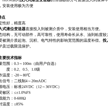
，安装使用极为方便
特点
定性好，精度高
入式液位变送器
直接投入到被测介质中，安装使用相当方便。
态结构，无可动部件，高可靠性，使用寿命长从水、油到粘度较
受被测介质起泡、沉积、电气特性的影响宽范围的温度补偿。
投
护及过载限流保护。
主要技术指标
量范围：0.3
～
100m
（由用户自选）
 度：0.2
、
0.5
、
1.0
级
作温度：-20
～
80
℃
出信号：二线制4
～
20mADC
源电压：标准24VDC
（
12
～
36VDC
）
灵敏区：≤±1.0%FS
载能力：0-600
Ω
对温度：≤85%