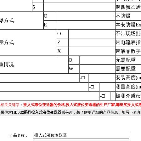
5
聚四氟乙烯
O
不防爆
爆方式
E
本安防爆Exi
O
不带现场批
示方式
Z
带电流表指示
X
带液晶数字
O
无需配重
重情况
W
需要配重
-□
安装高度(m
-□
测量高度(m
-□
被测介质密度(
品相关关键字：
投入式液位变送器的价格,投入式液位变送器的生产厂家,哪里买投入式
果你对
HD50□系列投入式液位变送器
感兴趣，想了解更详细的产品信息，填写下表直
产品名称：