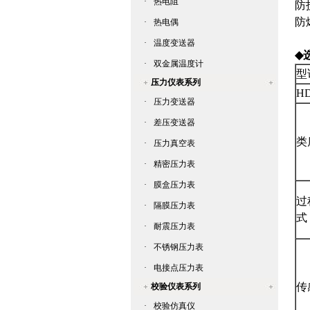
·
热电阻
防
防
·
热电偶
·
温度变送器
◆
·
双金属温度计
型
压力仪表系列
HD
·
压力变送器
·
差压变送器
类
·
压力真空表
·
精密压力表
·
膜盒压力表
过
·
隔膜压力表
式
·
耐震压力表
·
不锈钢压力表
·
电接点压力表
传
校验仪表系列
·
校验仿真仪