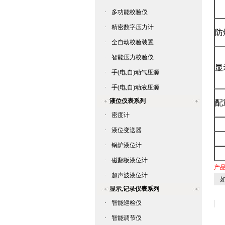
·
多功能校验仪
·
精密数字压力计
防
·
全自动校验装置
·
智能压力校验仪
显
·
手(电,自)动气压源
·
手(电,自)动液压源
液位仪表系列
配
·
密度计
·
液位变送器
·
锅炉液位计
·
磁翻板液位计
产
·
超声波液位计
如
显示,记录仪表系列
·
智能巡检仪
·
智能调节仪