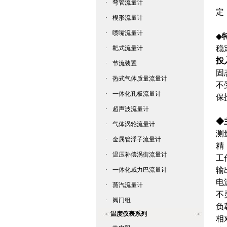
·
弯管流量计
定
·
楔形流量计
·
喷嘴流量计
◆
稳
·
靶式流量计
投
·
节流装置
固
·
热式气体质量流量计
不
·
一体化孔板流量计
保
·
超声波流量计
◆
·
气体涡轮流量计
测
·
金属管浮子流量计
精
·
温压补偿涡街流量计
工
输
·
一体化威力巴流量计
电
·
蒸汽流量计
不
·
阀门组
负
温度仪表系列
相