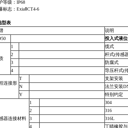
护等级：IP68
爆标志：Exia
Ⅱ
CT4-6
选型表
谱
说明
50
投入式液位
1
缆式
2
杆式(
传感
质
3
防腐式
4
导压杆式(
T
支架安装
程连接形
N
法兰安装DN4
Y
特别约定
1
304
2
316
感器连接材料
3
316L
4
丁晴橡胶与