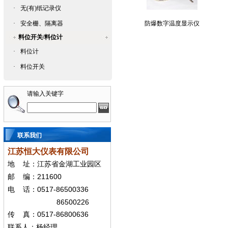
·
无(有)纸记录仪
·
安全栅、隔离器
防爆数字温度显示仪
料位开关/料位计
·
料位计
·
料位开关
请输入关键字
联系我们
江苏恒大仪表有限公司
地
址：江苏省金湖工业园区
211600
邮
编：
0517-86500336
电
话：
86500226
0517-86800636
传
真：
联系人：杨经
理