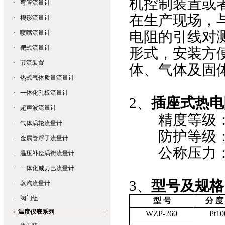
机控制装置或
·
弯管流量计
在生产现场，
·
楔形流量计
电阻的引线对
·
喷嘴流量计
·
靶式流量计
形式，安装方便
·
节流装置
体、气体及固
·
热式气体质量流量计
·
一体化孔板流量计
2、
插座式热电
·
超声波流量计
精度等级：
·
气体涡轮流量计
防护等级：I
·
金属管浮子流量计
公称压力：
·
温压补偿涡街流量计
·
一体化威力巴流量计
3、
型号及
规格
·
蒸汽流量计
·
阀门组
型 号
分 度
温度仪表系列
WZP-260
Pt10