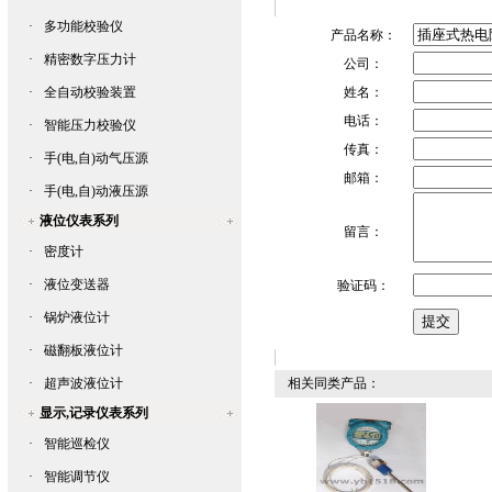
·
多功能校验仪
产品名称：
·
精密数字压力计
公司：
·
全自动校验装置
姓名：
电话：
·
智能压力校验仪
传真：
·
手(电,自)动气压源
邮箱：
·
手(电,自)动液压源
液位仪表系列
留言：
·
密度计
·
液位变送器
验证码：
·
锅炉液位计
·
磁翻板液位计
·
超声波液位计
相关同类产品：
显示,记录仪表系列
·
智能巡检仪
·
智能调节仪