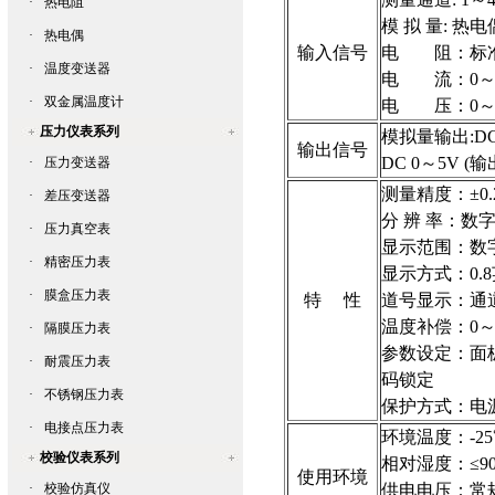
·
热电阻
模 拟 量:
热电
·
热电偶
输入信号
电 阻：标
·
温度变送器
电 流：0～1
·
双金属温度计
电 压：0～5
压力仪表系列
模拟量输出:DC 
输出信号
DC 0～5V (输
·
压力变送器
测量精度：±0.2
·
差压变送器
分 辨 率
：
数字
·
压力真空表
显示范围
：
数字
·
精密压力表
显示方式
：
0
·
膜盒压力表
特 性
道号显示
：
通
温度补偿
：
0
·
隔膜压力表
参数设定
：
面
·
耐震压力表
码锁定
·
不锈钢压力表
保护方式
：
电
·
电接点压力表
环境温度
：
-2
校验仪表系列
相对湿度
：
≤
使用环境
·
校验仿真仪
供电电压
：
常规