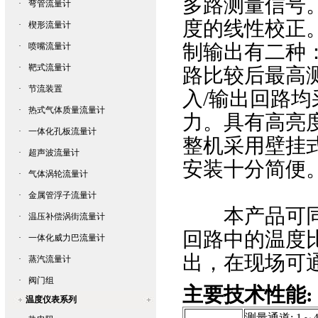
多路测量信号
·
弯管流量计
度的线性校正
·
楔形流量计
制输出有二种：
·
喷嘴流量计
·
靶式流量计
路比较后最高
·
节流装置
入/输出回路
·
热式气体质量流量计
力。具有高亮
·
一体化孔板流量计
整机采用壁挂式结
·
超声波流量计
安装十分简便
·
气体涡轮流量计
·
金属管浮子流量计
本产品可同时
·
温压补偿涡街流量计
回路中的温度
·
一体化威力巴流量计
出，在现场可
·
蒸汽流量计
·
阀门组
主要技术性能:
温度仪表系列
测量通道: 1