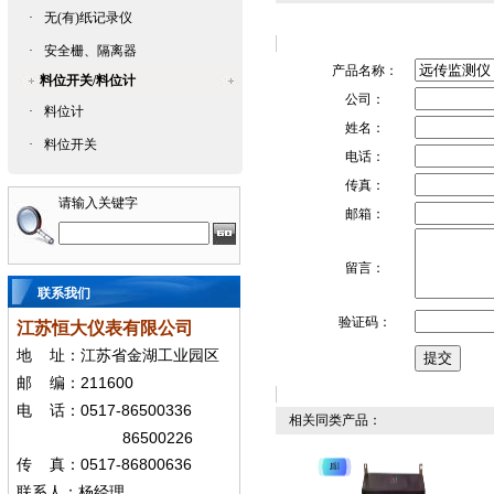
·
无(有)纸记录仪
·
安全栅、隔离器
产品名称：
料位开关/料位计
公司：
·
料位计
姓名：
·
料位开关
电话：
传真：
请输入关键字
邮箱：
留言：
联系我们
验证码：
江苏恒大仪表有限公司
地
址：江苏省金湖工业园区
211600
邮
编：
0517-86500336
电
话：
相关同类产品：
86500226
0517-86800636
传
真：
联系人：杨经
理