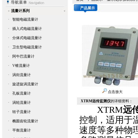
产品展示
流量计系列
·
智能电磁流量计
·
插入式电磁流量计
·
分体式电磁流量计
·
卫生型电磁流量计
·
阿牛巴流量计
·
V锥流量计
·
涡街流量计
·
旋进旋涡流量计
点击放大
·
孔板流量计
XTRM远传监测仪
的详细资料：
·
涡轮流量计
XTRM
远
·
转子流量计
控制，适用于
·
椭圆齿轮流量计
速度等多种物
·
平衡流量计