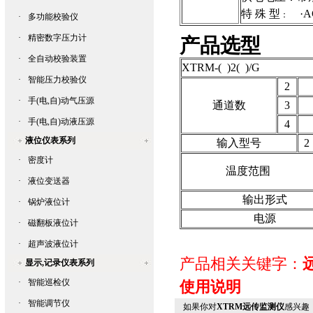
特 殊 型
·AC
：
·
多功能校验仪
·
精密数字压力计
产品选型
·
全自动校验装置
XTRM-( )2( )/G
·
智能压力校验仪
2
·
手(电,自)动气压源
通道数
3
·
手(电,自)动液压源
4
液位仪表系列
输入型号
2
·
密度计
温度范围
·
液位变送器
输出形式
·
锅炉液位计
电源
·
磁翻板液位计
·
超声波液位计
产品相关关键字：
显示,记录仪表系列
·
智能巡检仪
使用说明
·
智能调节仪
如果你对
XTRM远传监测仪
感兴趣