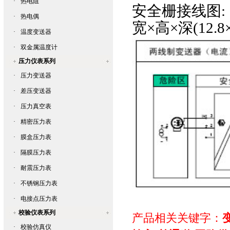
·
热电阻
安全栅接线图:
·
热电偶
宽×高×深(12.8×
·
温度变送器
·
双金属温度计
压力仪表系列
·
压力变送器
·
差压变送器
·
压力真空表
·
精密压力表
·
膜盒压力表
·
隔膜压力表
·
耐震压力表
·
不锈钢压力表
·
电接点压力表
校验仪表系列
产品相关关键字：
·
校验仿真仪