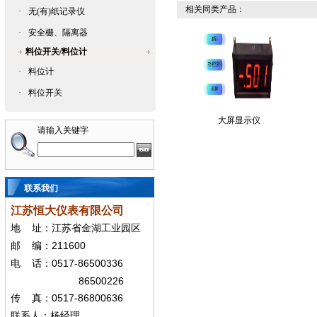
相关同类产品：
·
无(有)纸记录仪
·
安全栅、隔离器
料位开关/料位计
·
料位计
·
料位开关
大屏显示仪
请输入关键字
联系我们
江苏恒大仪表有限公司
地
址：江苏省金湖工业园区
211600
邮
编：
0517-86500336
电
话：
86500226
0517-86800636
传
真：
联系人：杨经
理