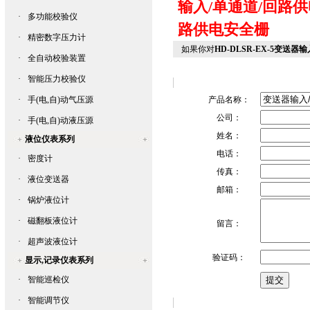
输入/单通道/回路
·
多功能校验仪
路供电安全栅
·
精密数字压力计
如果你对
HD-DLSR-EX-5变送
·
全自动校验装置
·
智能压力校验仪
·
手(电,自)动气压源
产品名称：
公司：
·
手(电,自)动液压源
姓名：
液位仪表系列
电话：
·
密度计
传真：
·
液位变送器
邮箱：
·
锅炉液位计
·
磁翻板液位计
留言：
·
超声波液位计
验证码：
显示,记录仪表系列
·
智能巡检仪
·
智能调节仪