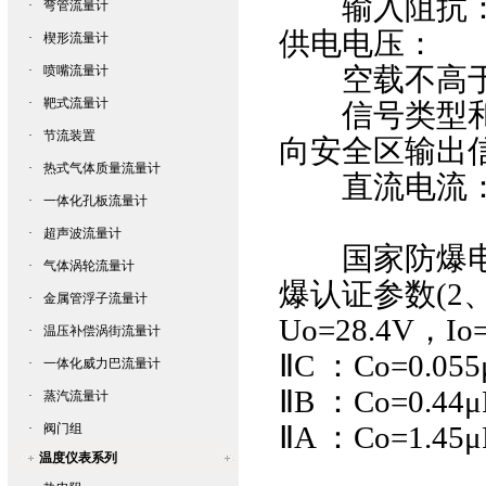
输入阻抗：≤
·
弯管流量计
供电电压：
·
楔形流量计
空载不高于26
·
喷嘴流量计
·
靶式流量计
信号类型和
·
节流装置
向安全区输出
·
热式气体质量流量计
直流电流：4
·
一体化孔板流量计
·
超声波流量计
国家防爆电气
·
气体涡轮流量计
爆认证参数(2、
·
金属管浮子流量计
Uo=28.4V，I
·
温压补偿涡街流量计
ⅡC ：Co=0.05
·
一体化威力巴流量计
ⅡB ：Co=0.44
·
蒸汽流量计
ⅡA ：Co=1.45
·
阀门组
温度仪表系列