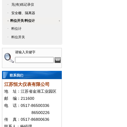
·
无(有)纸记录仪
·
安全栅、隔离器
料位开关/料位计
·
料位计
·
料位开关
请输入关键字
联系我们
江苏恒大仪表有限公司
地
址：江苏省金湖工业园区
211600
邮
编：
0517-86500336
电
话：
86500226
0517-86800636
传
真：
联系人：杨经
理