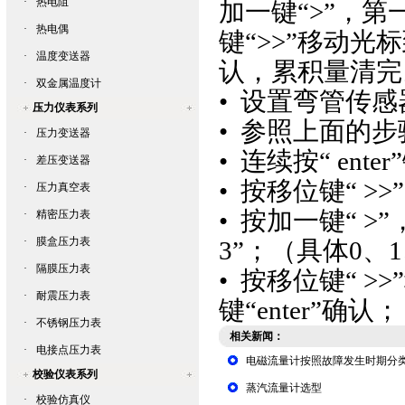
·
热电阻
加一键“>”，第
·
热电偶
键“>>”移动光
·
温度变送器
认，累积量清完
·
双金属温度计
• 设置
弯管传感
压力仪表系列
• 参照上面的
·
压力变送器
• 连续按“ ent
·
差压变送器
• 按移位键“ 
·
压力真空表
• 按加一键“ >
·
精密压力表
·
膜盒压力表
3”；（具体0、
·
隔膜压力表
• 按移位键“ 
·
耐震压力表
键“enter”确认；
·
不锈钢压力表
相关新闻：
·
电接点压力表
电磁流量计按照故障发生时期分
校验仪表系列
蒸汽流量计选型
·
校验仿真仪