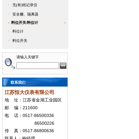
·
无(有)纸记录仪
·
安全栅、隔离器
料位开关/料位计
·
料位计
·
料位开关
请输入关键字
联系我们
江苏恒大仪表有限公司
地
址：江苏省金湖工业园区
211600
邮
编：
0517-86500336
电
话：
86500226
0517-86800636
传
真：
联系人：杨经
理