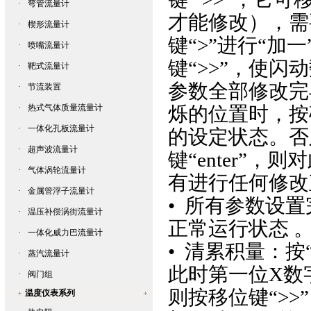
·
弯管流量计
才能修改），需
·
楔形流量计
键“>”进行“
·
喷嘴流量计
键“>>”，使
·
靶式流量计
参数全部修改完
·
节流装置
·
热式气体质量流量计
烁的位置时，按确
·
一体化孔板流量计
的设定状态。否
·
超声波流量计
键“enter”
·
气体涡轮流量计
有进行任何修改
·
金属管浮子流量计
• 所有参数设
·
温压补偿涡街流量计
正常运行状态 
·
一体化威力巴流量计
• 清累积量：按“
·
蒸汽流量计
此时第一位X数
·
阀门组
则按移位键“>
温度仪表系列