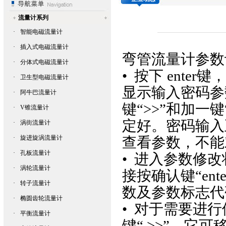
流量计系列
·
智能电磁流量计
·
插入式电磁流量计
弯管流量计
参数
·
分体式电磁流量计
• 按下 ent
·
卫生型电磁流量计
显示输入密码参
·
阿牛巴流量计
键“>>”和加一
·
V锥流量计
定好。密码输入
·
涡街流量计
·
旋进旋涡流量计
查看参数，不能
·
孔板流量计
• 进入参数修
·
涡轮流量计
接按确认键“en
·
转子流量计
数及参数标志代
·
椭圆齿轮流量计
• 对于需要进
·
平衡流量计
键“ >>”，