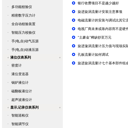
银行收费项目不是越少越好
·
多功能校验仪
旋进旋涡流量计安装注意事项
·
精密数字压力计
电磁流量计的安装与调试比其它
·
全自动校验装置
电视厂商未来或靠内容而不是硬
·
智能压力校验仪
“土豪金”稀缺炒至万元
·
手(电,自)动气压源
旋进漩涡流量计压力值与现场实
·
手(电,自)动液压源
孔板流量计如何调试
液位仪表系列
旋进旋涡流量计七个基本部件组
·
密度计
·
液位变送器
·
锅炉液位计
·
磁翻板液位计
·
超声波液位计
显示,记录仪表系列
·
智能巡检仪
·
智能调节仪