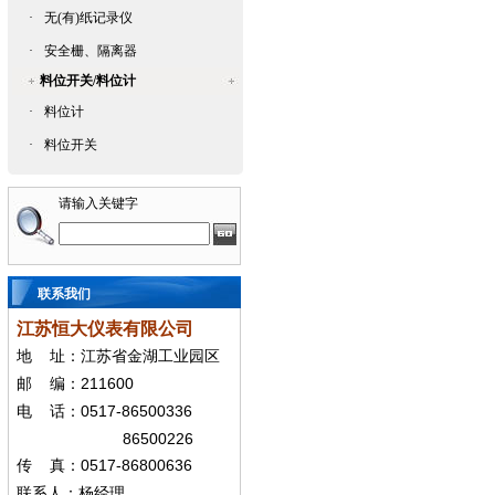
·
无(有)纸记录仪
·
安全栅、隔离器
料位开关/料位计
·
料位计
·
料位开关
请输入关键字
联系我们
江苏恒大仪表有限公司
地
址：江苏省金湖工业园区
211600
邮
编：
0517-86500336
电
话：
86500226
0517-86800636
传
真：
联系人：杨经
理