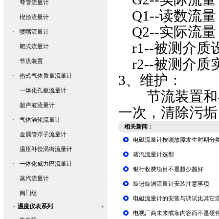
·
弯管流量计
Q1--读数流量
·
楔形流量计
Q2--实际流量
·
喷嘴流量计
r1--被测介质
·
靶式流量计
r2--被测介质
·
节流装置
·
热式气体质量流量计
3、维护：
·
一体化孔板流量计
节流装置和导
·
超声波流量计
一次，清除污垢
·
气体涡轮流量计
相关新闻：
·
金属管浮子流量计
电磁流量计按照故障发生时期分
·
温压补偿涡街流量计
蒸汽流量计选型
·
一体化威力巴流量计
银行收费项目不是越少越好
·
蒸汽流量计
旋进旋涡流量计安装注意事项
·
阀门组
电磁流量计的安装与调试比其它
温度仪表系列
电视厂商未来或靠内容而不是硬