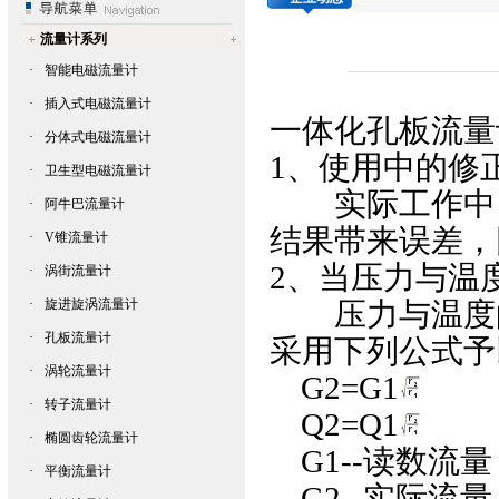
流量计系列
·
智能电磁流量计
·
插入式电磁流量计
一体化孔板流量
·
分体式电磁流量计
1、使用中的修
·
卫生型电磁流量计
实际工作中，
·
阿牛巴流量计
结果带来误差，
·
V锥流量计
2、当压力与温
·
涡街流量计
·
旋进旋涡流量计
压力与温度的
·
孔板流量计
采用下列公式予
·
涡轮流量计
G2=G1
·
转子流量计
Q2=Q1
·
椭圆齿轮流量计
G1--读数流量
·
平衡流量计
G2--实际流量