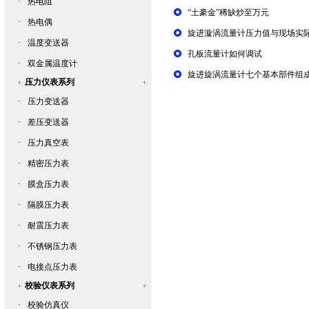
·
热电阻
“土豪金”稀缺炒至万元
·
热电偶
旋进漩涡流量计压力值与现场实
·
温度变送器
孔板流量计如何调试
·
双金属温度计
旋进旋涡流量计七个基本部件组
压力仪表系列
·
压力变送器
·
差压变送器
·
压力真空表
·
精密压力表
·
膜盒压力表
·
隔膜压力表
·
耐震压力表
·
不锈钢压力表
·
电接点压力表
校验仪表系列
·
校验仿真仪