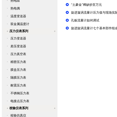
·
热电阻
“土豪金”稀缺炒至万元
·
热电偶
旋进漩涡流量计压力值与现场实
·
温度变送器
孔板流量计如何调试
·
双金属温度计
旋进旋涡流量计七个基本部件组
压力仪表系列
·
压力变送器
·
差压变送器
·
压力真空表
·
精密压力表
·
膜盒压力表
·
隔膜压力表
·
耐震压力表
·
不锈钢压力表
·
电接点压力表
校验仪表系列
·
校验仿真仪