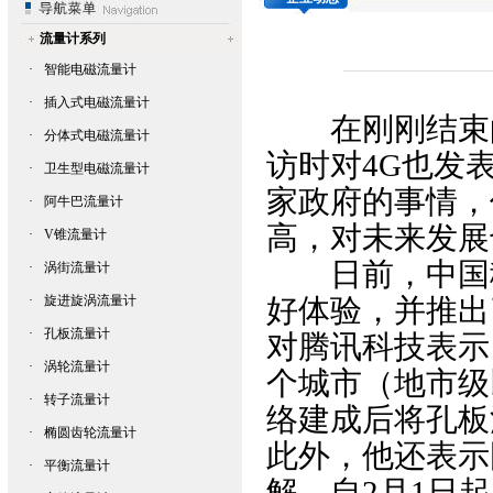
流量计系列
·
智能电磁流量计
·
插入式电磁流量计
在刚刚结束的2
·
分体式电磁流量计
访时对4G也发
·
卫生型电磁流量计
家政府的事情，
·
阿牛巴流量计
高，对未来发展
·
V锥流量计
日前，中国移
·
涡街流量计
·
旋进旋涡流量计
好体验，并推出
·
孔板流量计
对腾讯科技表示，
·
涡轮流量计
个城市（地市级
·
转子流量计
络建成后将
孔板
·
椭圆齿轮流量计
此外，他还表示
·
平衡流量计
解，自2月1日