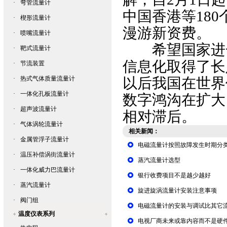
·
弯管流量计
中国香港等180
·
楔形流量计
漫游新资费。
·
喷嘴流量计
希望国家进一
·
靶式流量计
信息化取得了长
·
节流装置
·
热式气体质量流量计
以后我国在世界
·
一体化孔板流量计
数字鸿沟在扩大
·
超声波流量计
相对滞后。
·
气体涡轮流量计
相关新闻：
·
金属管浮子流量计
电磁流量计按照故障发生时期分
·
温压补偿涡街流量计
蒸汽流量计选型
·
一体化威力巴流量计
银行收费项目不是越少越好
·
蒸汽流量计
旋进旋涡流量计安装注意事项
·
阀门组
电磁流量计的安装与调试比其它
温度仪表系列
电视厂商未来或靠内容而不是硬