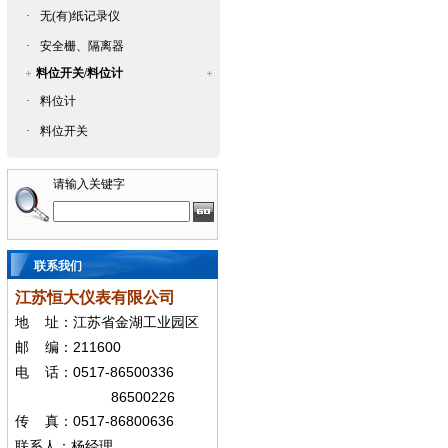
·
无(有)纸记录仪
·
安全栅、隔离器
料位开关/料位计
·
料位计
·
料位开关
请输入关键字
联系我们
江苏恒大仪表有限公司
地
址：江苏省金湖工业园区
211600
邮
编：
0517-86500336
电
话：
86500226
0517-86800636
传
真：
联系人：杨经
理