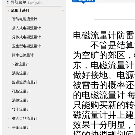
流量计系列
·
智能电磁流量计
·
插入式电磁流量计
电磁流量计
防雷
·
分体式电磁流量计
不管是结算水
·
卫生型电磁流量计
为空旷的郊区，
·
阿牛巴流量计
东，电磁流量计
·
V锥流量计
做好接地、电源
·
涡街流量计
·
旋进旋涡流量计
被雷击的概率还
·
孔板流量计
的电磁流量计 
·
涡轮流量计
只能购买新的转
·
转子流量计
磁流量计
井上建
·
椭圆齿轮流量计
效果十分明显，
·
平衡流量计
境的协调规划问