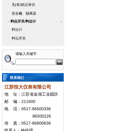
·
无(有)纸记录仪
·
安全栅、隔离器
料位开关/料位计
·
料位计
·
料位开关
请输入关键字
联系我们
江苏恒大仪表有限公司
地
址：江苏省金湖工业园区
211600
邮
编：
0517-86500336
电
话：
86500226
0517-86800636
传
真：
联系人：杨经
理