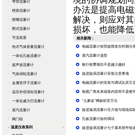
·
弯管流量计
办法是提高
电磁
·
楔形流量计
解决，则应对其
·
喷嘴流量计
损坏，也能降低
·
靶式流量计
·
节流装置
相关新闻：
电磁流量计按照故障发生时期分
·
热式气体质量流量计
蒸汽流量计选型
·
一体化孔板流量计
银行收费项目不是越少越好
·
超声波流量计
旋进旋涡流量计安装注意事项
·
气体涡轮流量计
电磁流量计的安装与调试比其它
·
金属管浮子流量计
电视厂商未来或靠内容而不是硬
·
温压补偿涡街流量计
“土豪金”稀缺炒至万元
·
一体化威力巴流量计
旋进漩涡流量计压力值与现场实
·
蒸汽流量计
孔板流量计如何调试
·
阀门组
温度仪表系列
旋进旋涡流量计七个基本部件组