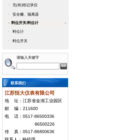
·
无(有)纸记录仪
·
安全栅、隔离器
料位开关/料位计
·
料位计
·
料位开关
请输入关键字
联系我们
江苏恒大仪表有限公司
地
址：江苏省金湖工业园区
211600
邮
编：
0517-86500336
电
话：
86500226
0517-86800636
传
真：
联系人：杨经
理