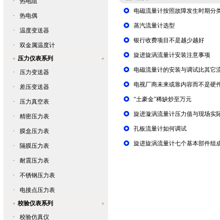
·
热电阻
电磁流量计按照故障发生时期分
·
热电偶
蒸汽流量计选型
·
温度变送器
银行收费项目不是越少越好
·
双金属温度计
旋进旋涡流量计安装注意事项
压力仪表系列
电磁流量计的安装与调试比其它
·
压力变送器
电视厂商未来或靠内容而不是硬
·
差压变送器
“土豪金”稀缺炒至万元
·
压力真空表
旋进漩涡流量计压力值与现场实
·
精密压力表
孔板流量计如何调试
·
膜盒压力表
旋进旋涡流量计七个基本部件组
·
隔膜压力表
·
耐震压力表
·
不锈钢压力表
·
电接点压力表
校验仪表系列
·
校验仿真仪