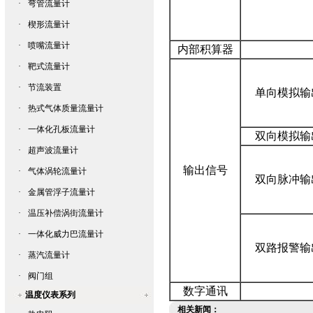
·
弯管流量计
·
楔形流量计
·
喷嘴流量计
内部积算器
·
靶式流量计
·
节流装置
单向模拟输
·
热式气体质量流量计
·
一体化孔板流量计
双向模拟输
·
超声波流量计
输出信号
·
气体涡轮流量计
双向脉冲输
·
金属管浮子流量计
·
温压补偿涡街流量计
·
一体化威力巴流量计
双路报警输
·
蒸汽流量计
·
阀门组
数字通讯
温度仪表系列
相关新闻：