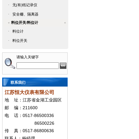
·
无(有)纸记录仪
·
安全栅、隔离器
料位开关/料位计
·
料位计
·
料位开关
请输入关键字
联系我们
江苏恒大仪表有限公司
地
址：江苏省金湖工业园区
211600
邮
编：
0517-86500336
电
话：
86500226
0517-86800636
传
真：
联系人：杨经
理