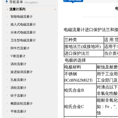
流量计系列
·
智能电磁流量计
·
插入式电磁流量计
电磁流量计
进口保护法兰和接
·
分体式电磁流量计
兰种类
适 用 
·
卫生型电磁流量计
接地法兰
(
或接地环
)
适用于
·
阿牛巴流量计
进口保护法兰
当介质
·
V锥流量计
电极的选择
·
涡街流量计
电极材料
耐蚀及耐磨
·
旋进旋涡流量计
不锈钢
用于工业用
·
孔板流量计
0Crl8Nil2M02Ti
工业部门及
对沸点以下
·
涡轮流量计
哈氏合金
B
非氯化性酸
·
转子流量计
能耐非氧化
·
椭圆齿轮流量计
哈氏合金
C
如：
Fe
，
”
·
平衡流量计
蚀