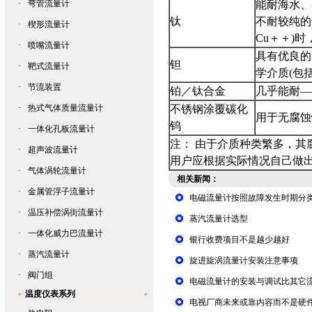
·
弯管流量计
能耐海水、
钛
不耐较纯的
·
楔形流量计
Cu
＋＋
)
时
·
喷嘴流量计
具有优良的
钽
·
靶式流量计
学介质
(
包
·
节流装置
铂／钛合金
几乎能耐
—
·
热式气体质量流量计
不锈钢涂覆碳化
用于无腐蚀
钨
·
一体化孔板流量计
注： 由于介质种类繁多，
·
超声波流量计
用户应根据实际情况自己做
·
气体涡轮流量计
相关新闻：
·
金属管浮子流量计
电磁流量计按照故障发生时期分
·
温压补偿涡街流量计
蒸汽流量计选型
·
一体化威力巴流量计
银行收费项目不是越少越好
·
蒸汽流量计
旋进旋涡流量计安装注意事项
·
阀门组
电磁流量计的安装与调试比其它
温度仪表系列
电视厂商未来或靠内容而不是硬