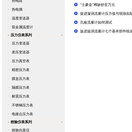
·
热电阻
“土豪金”稀缺炒至万元
·
热电偶
旋进漩涡流量计压力值与现场实
·
温度变送器
孔板流量计如何调试
·
双金属温度计
旋进旋涡流量计七个基本部件组
压力仪表系列
·
压力变送器
·
差压变送器
·
压力真空表
·
精密压力表
·
膜盒压力表
·
隔膜压力表
·
耐震压力表
·
不锈钢压力表
·
电接点压力表
校验仪表系列
·
校验仿真仪