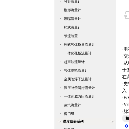
·
弯管流量计
·
楔形流量计
·
喷嘴流量计
·
靶式流量计
·
节流装置
·
热式气体质量流量计
·
·
一体化孔板流量计
·
·
超声波流量计
·
于
·
气体涡轮流量计
在
·
金属管浮子流量计
·
·
温压补偿涡街流量计
入
·
一体化威力巴流量计
·
·
·
蒸汽流量计
·
·
阀门组
相
温度仪表系列