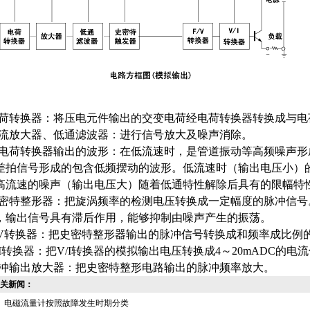
电荷转换器：将压电元件输出的交变电荷经电荷转换器转换成与电
交流放大器、低通滤波器：进行信号放大及噪声消除。
从电荷转换器输出的波形：在低流速时，是管道振动等高频噪声
差拍信号形成的包含低频摆动的波形。低流速时（输出电压小）
高流速的噪声（输出电压大）随着低通特性解除后具有的限幅特
史密特整形器：把旋涡频率的检测电压转换成一定幅度的脉冲信
，输出信号具有滞后作用，能够抑制由噪声产生的振荡。
F/V转换器：把史密特整形器输出的脉冲信号转换成和频率成比例
V/I转换器：把V/I转换器的模拟输出电压转换成4～20mADC的电
脉冲输出放大器：把史密特整形电路输出的脉冲频率放大。
关新闻：
电磁流量计按照故障发生时期分类