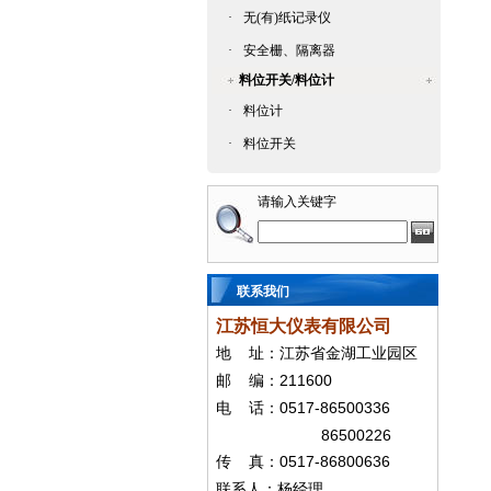
·
无(有)纸记录仪
·
安全栅、隔离器
料位开关/料位计
·
料位计
·
料位开关
请输入关键字
联系我们
江苏恒大仪表有限公司
地
址：江苏省金湖工业园区
211600
邮
编：
0517-86500336
电
话：
86500226
0517-86800636
传
真：
联系人：杨经
理