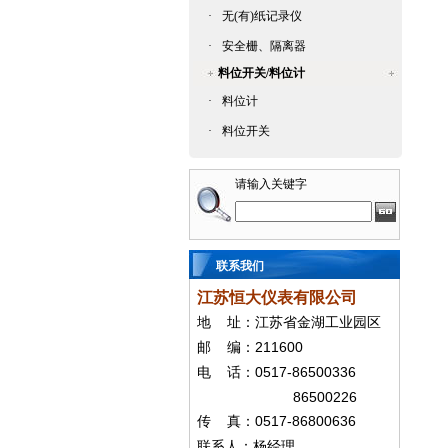
·
无(有)纸记录仪
·
安全栅、隔离器
料位开关/料位计
·
料位计
·
料位开关
请输入关键字
联系我们
江苏恒大仪表有限公司
地
址：江苏省金湖工业园区
211600
邮
编：
0517-86500336
电
话：
86500226
0517-86800636
传
真：
联系人：杨经
理