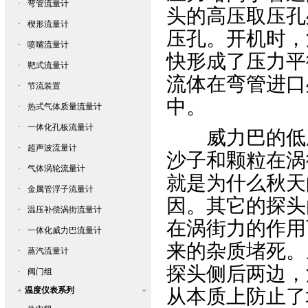
·
弯管流量计
头的高压取压孔
·
楔形流量计
压孔。开机时，
·
喷嘴流量计
快形成了压力平
·
靶式流量计
流体在弯管进口
·
节流装置
中。
·
热式气体质量流量计
·
一体化孔板流量计
威力巴
的低
·
超声波流量计
沙子和颗粒在涡
·
气体涡轮流量计
就是为什么秋天
·
金属管浮子流量计
因。其它的探头
·
温压补偿涡街流量计
在涡街力的作用
·
一体化威力巴流量计
来的杂质堵死。
·
蒸汽流量计
探头侧后两边，
·
阀门组
温度仪表系列
从本质上防止了