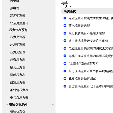
·
热电阻
号。
·
热电偶
相关新闻：
·
温度变送器
电磁流量计按照故障发生时期分
·
双金属温度计
蒸汽流量计选型
压力仪表系列
银行收费项目不是越少越好
·
压力变送器
旋进旋涡流量计安装注意事项
·
差压变送器
电磁流量计的安装与调试比其它
·
压力真空表
电视厂商未来或靠内容而不是硬
·
精密压力表
“土豪金”稀缺炒至万元
·
膜盒压力表
旋进漩涡流量计压力值与现场实
·
隔膜压力表
孔板流量计如何调试
·
耐震压力表
旋进旋涡流量计七个基本部件组
·
不锈钢压力表
·
电接点压力表
校验仪表系列
·
校验仿真仪