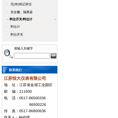
·
无(有)纸记录仪
·
安全栅、隔离器
料位开关/料位计
·
料位计
·
料位开关
请输入关键字
联系我们
江苏恒大仪表有限公司
地
址：江苏省金湖工业园区
211600
邮
编：
0517-86500336
电
话：
86500226
0517-86800636
传
真：
联系人：杨经
理