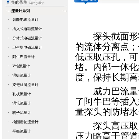
流量计系列
·
智能电磁流量计
·
插入式电磁流量计
探头截面形状
·
分体式电磁流量计
的流体分离点；
·
卫生型电磁流量计
低压取压孔，可
·
阿牛巴流量计
堵。内部一体化
·
V锥流量计
度，保持长期高
·
涡街流量计
·
旋进旋涡流量计
威力巴流量
·
孔板流量计
了
阿牛巴
等插入
·
涡轮流量计
量探头的防堵水
·
转子流量计
·
椭圆齿轮流量计
探头高压取压
·
平衡流量计
压力略高于管道