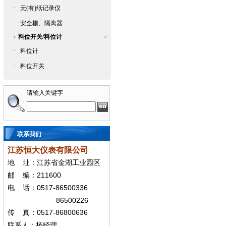
·
无(有)纸记录仪
·
安全栅、隔离器
料位开关/料位计
·
料位计
·
料位开关
请输入关键字
联系我们
江苏恒大仪表有限公司
地
址：江苏省金湖工业园区
211600
邮
编：
0517-86500336
电
话：
86500226
0517-86800636
传
真：
联系人：杨经
理