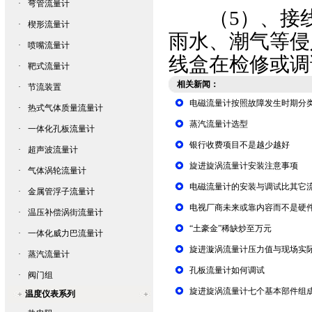
·
弯管流量计
（5）、接线
·
楔形流量计
雨水、潮气等侵
·
喷嘴流量计
线盒在检修或调
·
靶式流量计
相关新闻：
·
节流装置
电磁流量计按照故障发生时期分
·
热式气体质量流量计
蒸汽流量计选型
·
一体化孔板流量计
银行收费项目不是越少越好
·
超声波流量计
旋进旋涡流量计安装注意事项
·
气体涡轮流量计
电磁流量计的安装与调试比其它
·
金属管浮子流量计
电视厂商未来或靠内容而不是硬
·
温压补偿涡街流量计
“土豪金”稀缺炒至万元
·
一体化威力巴流量计
旋进漩涡流量计压力值与现场实
·
蒸汽流量计
孔板流量计如何调试
·
阀门组
旋进旋涡流量计七个基本部件组
温度仪表系列