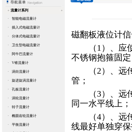
流量计系列
·
智能电磁流量计
·
插入式电磁流量计
磁翻板液位计
信
·
分体式电磁流量计
·
卫生型电磁流量计
（1）、应使
·
阿牛巴流量计
不锈钢抱箍固定
·
V锥流量计
（2）、远传
·
涡街流量计
管；
·
旋进旋涡流量计
·
孔板流量计
（3）、远传
·
涡轮流量计
同一水平线上；
·
转子流量计
（4）、远传
·
椭圆齿轮流量计
线最好单独穿保
·
平衡流量计