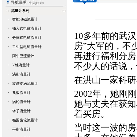
流量计系列
·
智能电磁流量计
·
插入式电磁流量计
10多年前的武
·
分体式电磁流量计
房”大军的，不
·
卫生型电磁流量计
再进行福利分房
·
阿牛巴流量计
不少人的话说，
·
V锥流量计
·
涡街流量计
在洪山一家科研
·
旋进旋涡流量计
2002年，她
·
孔板流量计
她与丈夫在获知
·
涡轮流量计
·
转子流量计
着买房。
·
椭圆齿轮流量计
当时这一波的房
·
平衡流量计