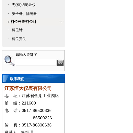
·
无(有)纸记录仪
·
安全栅、隔离器
料位开关/料位计
·
料位计
·
料位开关
请输入关键字
联系我们
江苏恒大仪表有限公司
地
址：江苏省金湖工业园区
211600
邮
编：
0517-86500336
电
话：
86500226
0517-86800636
传
真：
联系人：杨经
理