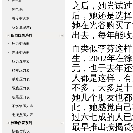
·
热电阻
之后，她尝试过
·
热电偶
后，她还是选择
·
温度变送器
她在光谷购买了
·
双金属温度计
出去，每年能收
压力仪表系列
·
压力变送器
而类似李芬这样
·
差压变送器
生，2002年
·
压力真空表
元，也于去年还
·
精密压力表
人都是这样，有
·
膜盒压力表
不多，大多是十
·
隔膜压力表
她几个朋友也都
·
耐震压力表
此，她感觉自己
·
不锈钢压力表
过六七成的人已
·
电接点压力表
校验仪表系列
最早推出按揭贷
·
校验仿真仪