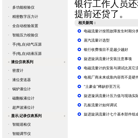
银行工作人员还
·
多功能校验仪
提前还贷了。
·
精密数字压力计
相关新闻：
·
全自动校验装置
电磁流量计按照故障发生时期分
·
智能压力校验仪
蒸汽流量计选型
·
手(电,自)动气压源
银行收费项目不是越少越好
·
手(电,自)动液压源
旋进旋涡流量计安装注意事项
液位仪表系列
电磁流量计的安装与调试比其它
·
密度计
电视厂商未来或靠内容而不是硬
·
液位变送器
“土豪金”稀缺炒至万元
·
锅炉液位计
旋进漩涡流量计压力值与现场实
·
磁翻板液位计
孔板流量计如何调试
·
超声波液位计
旋进旋涡流量计七个基本部件组
显示,记录仪表系列
·
智能巡检仪
·
智能调节仪