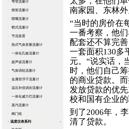
太多，在他们单
·
弯管流量计
南家园、东林外
·
楔形流量计
·
喷嘴流量计
“当时的房价在每
·
靶式流量计
一番考察，他们
·
节流装置
配套还不算完善
·
热式气体质量流量计
一套面积130
·
一体化孔板流量计
元。“说实话，
·
超声波流量计
时，他们自己筹
·
气体涡轮流量计
的商业贷款。而
·
金属管浮子流量计
发放贷款的优先
·
温压补偿涡街流量计
·
一体化威力巴流量计
校和国有企业的
·
蒸汽流量计
到了2006年
·
阀门组
清了贷款。
温度仪表系列