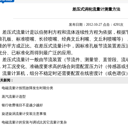
差压式涡轮流量计测量方法
发布日期：2012-10-27 点击：4291次
差压式
流量计
是以伯努利方程和流体连续性方程为依据，根据
准孔板、标准喷嘴、长径喷嘴、经典文丘利嘴、文丘利喷嘴等）
量的平方成正比。在差压式流量计中，因标准孔板节流装置差压
充分、已标准化而得到最广泛的应用。
差压式
流量计
一般由节流装置（节流件、测量管、直管段、流
，对工况变化、准确度要求高的场合则需配置压力计（传感器或
）流量计算机，组分不稳定时还需要配置在线密度计（或色谱仪
关新闻：
电磁流量计按照故障发生时期分类
蒸汽流量计选型
银行收费项目不是越少越好
旋进旋涡流量计安装注意事项
电磁流量计的安装与调试比其它流量计复杂