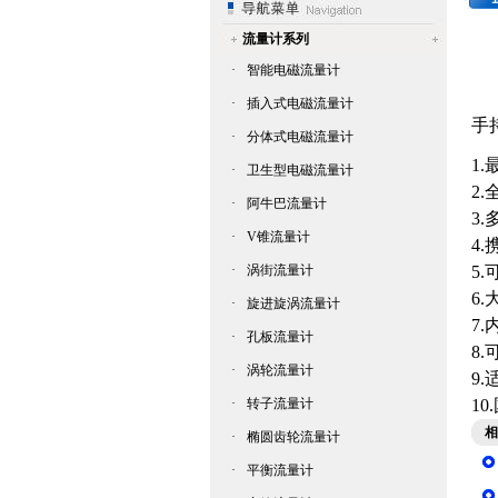
流量计系列
·
智能电磁流量计
·
插入式电磁流量计
手
·
分体式电磁流量计
1
·
卫生型电磁流量计
2
·
阿牛巴流量计
3
·
V锥流量计
4
·
涡街流量计
5
6
·
旋进旋涡流量计
7
·
孔板流量计
8
·
涡轮流量计
9
·
转子流量计
1
相
·
椭圆齿轮流量计
·
平衡流量计