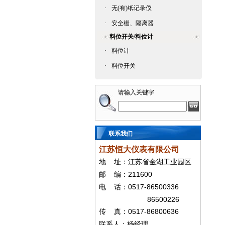
·
无(有)纸记录仪
·
安全栅、隔离器
料位开关/料位计
·
料位计
·
料位开关
请输入关键字
联系我们
江苏恒大仪表有限公司
地
址：江苏省金湖工业园区
211600
邮
编：
0517-86500336
电
话：
86500226
0517-86800636
传
真：
联系人：杨经
理