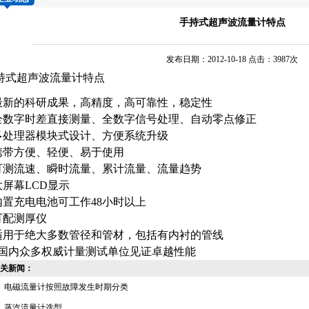
手持式超声波流量计特点
发布日期：2012-10-18 点击：3987次
持式超声波流量计
特点
.最新的科研成果，高精度，高可靠性，稳定性
.全数字时差直接测量、全数字信号处理、自动零点修正
.多处理器模块式设计、方便系统升级
.携带方便、轻便、易于使用
.可测流速、瞬时流量、累计流量、流量趋势
.大屏幕LCD显示
.内置充电电池可工作48小时以上
.可配测厚仪
.适用于绝大多数管径和管材，包括有内衬的管线
0.国内众多权威计量测试单位见证卓越性能
关新闻：
电磁流量计按照故障发生时期分类
蒸汽流量计选型