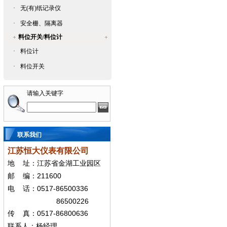
·
无(有)纸记录仪
·
安全栅、隔离器
料位开关/料位计
·
料位计
·
料位开关
请输入关键字
联系我们
江苏恒大仪表有限公司
地
址：江苏省金湖工业园区
211600
邮
编：
0517-86500336
电
话：
86500226
0517-86800636
传
真：
联系人：杨经
理