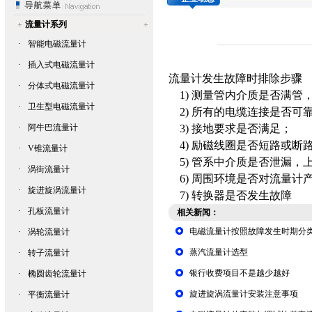
流量计系列
·
智能电磁流量计
·
插入式电磁流量计
流量计
发生故障时排除步骤
·
分体式电磁流量计
1)
测量管内介质是否满
·
卫生型电磁流量计
2)
所有的电缆连接是否
·
阿牛巴流量计
3)
接地要求是否满足
4)
励磁线圈是否短路或
·
V锥流量计
5)
管系中介质是否泄漏，
·
涡街流量计
6)
周围环境是否对流量
·
旋进旋涡流量计
7)
转换器是否发生故障
·
孔板流量计
相关新闻：
电磁流量计按照故障发生时期分
·
涡轮流量计
蒸汽流量计选型
·
转子流量计
银行收费项目不是越少越好
·
椭圆齿轮流量计
旋进旋涡流量计安装注意事项
·
平衡流量计