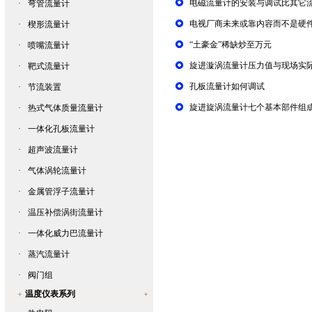
电磁流量计的安装与调试比其它
·
弯管流量计
电视厂商未来或靠内容而不是硬
·
楔形流量计
“土豪金”稀缺炒至万元
·
喷嘴流量计
旋进漩涡流量计压力值与现场实
·
靶式流量计
孔板流量计如何调试
·
节流装置
旋进旋涡流量计七个基本部件组
·
热式气体质量流量计
·
一体化孔板流量计
·
超声波流量计
·
气体涡轮流量计
·
金属管浮子流量计
·
温压补偿涡街流量计
·
一体化威力巴流量计
·
蒸汽流量计
·
阀门组
温度仪表系列