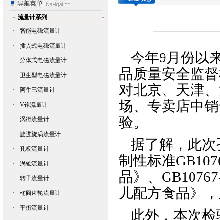
流量计系列
·
智能电磁流量计
·
插入式电磁流量计
今年9月份以
·
分体式电磁流量计
品质量安全监督
·
卫生型电磁流量计
对北京、天津、
·
阿牛巴流量计
场、专卖店中销
·
V锥流量计
验。
·
涡街流量计
·
旋进旋涡流量计
据了解，此次
·
孔板流量计
制性标准GB10
·
涡轮流量计
品》、GB107
·
转子流量计
儿配方食品》，
·
椭圆齿轮流量计
·
平衡流量计
此外，本次检