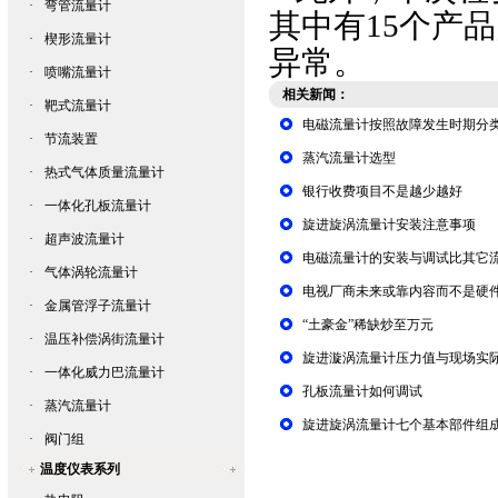
·
弯管流量计
其中有15个产品的
·
楔形流量计
异常。
·
喷嘴流量计
相关新闻：
·
靶式流量计
电磁流量计按照故障发生时期分
·
节流装置
蒸汽流量计选型
·
热式气体质量流量计
银行收费项目不是越少越好
·
一体化孔板流量计
旋进旋涡流量计安装注意事项
·
超声波流量计
电磁流量计的安装与调试比其它
·
气体涡轮流量计
电视厂商未来或靠内容而不是硬
·
金属管浮子流量计
“土豪金”稀缺炒至万元
·
温压补偿涡街流量计
旋进漩涡流量计压力值与现场实
·
一体化威力巴流量计
孔板流量计如何调试
·
蒸汽流量计
旋进旋涡流量计七个基本部件组
·
阀门组
温度仪表系列