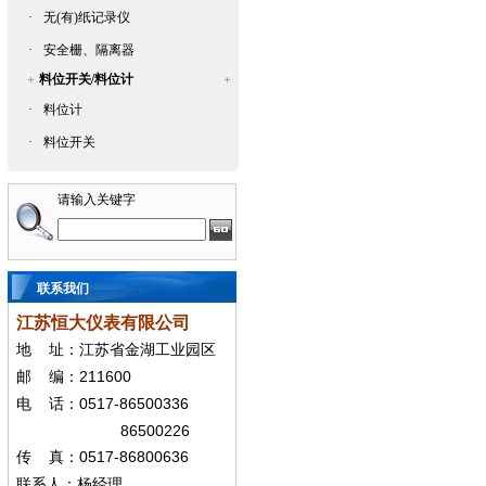
·
无(有)纸记录仪
·
安全栅、隔离器
料位开关/料位计
·
料位计
·
料位开关
请输入关键字
联系我们
江苏恒大仪表有限公司
地
址：江苏省金湖工业园区
211600
邮
编：
0517-86500336
电
话：
86500226
0517-86800636
传
真：
联系人：杨经
理