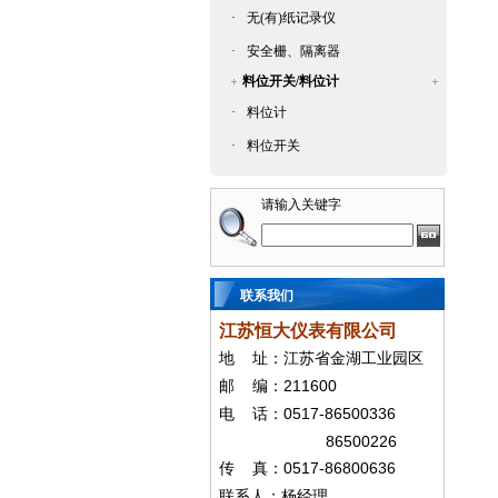
·
无(有)纸记录仪
·
安全栅、隔离器
料位开关/料位计
·
料位计
·
料位开关
请输入关键字
联系我们
江苏恒大仪表有限公司
地
址：江苏省金湖工业园区
211600
邮
编：
0517-86500336
电
话：
86500226
0517-86800636
传
真：
联系人：杨经
理