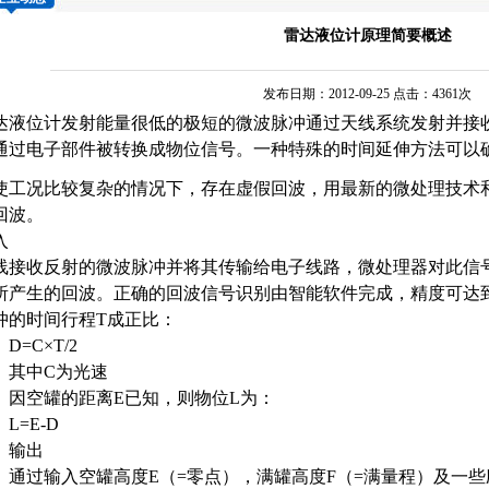
雷达液位计原理简要概述
发布日期：2012-09-25 点击：4361次
达液位计
发射能量很低的极短的微波脉冲通过天线系统发射并接
通过电子部件被转换成物位信号。一种特殊的时间延伸方法可以
使工况比较复杂的情况下，存在虚假回波，用最新的微处理技术
回波。
入
线接收反射的微波脉冲并将其传输给电子线路，微处理器对此信
所产生的回波。正确的回波信号识别由智能软件完成，精度可达
冲的时间行程T成正比：
=C×T/2
中C为光速
空罐的距离E已知，则物位L为：
=E-D
输出
过输入空罐高度E（=零点），满罐高度F（=满量程）及一些