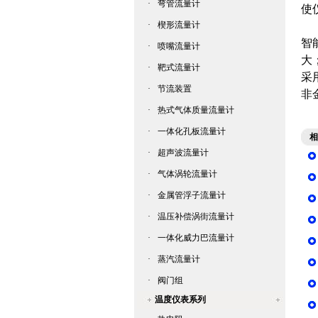
·
弯管流量计
使
·
楔形流量计
应
智
·
喷嘴流量计
大
·
靶式流量计
采
·
节流装置
非
·
热式气体质量流量计
·
一体化孔板流量计
相
·
超声波流量计
·
气体涡轮流量计
·
金属管浮子流量计
·
温压补偿涡街流量计
·
一体化威力巴流量计
·
蒸汽流量计
·
阀门组
温度仪表系列