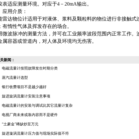
仪表适应测量环境。对应于4－20mA输出。
用介质：
能雷达物位计
适用于对液体、浆料及颗粒料的物位进行非接触式
；有惰性气体及挥发存在的场合。
用微波脉冲的测量方法，并可在工业频率波段范围内正常工作。
金属容器或管道内，对人体及环境均无伤害。
关新闻：
电磁流量计按照故障发生时期分类
蒸汽流量计选型
银行收费项目不是越少越好
旋进旋涡流量计安装注意事项
电磁流量计的安装与调试比其它流量计复杂
电视厂商未来或靠内容而不是硬件
“土豪金”稀缺炒至万元
旋进漩涡流量计压力值与现场实际值不符