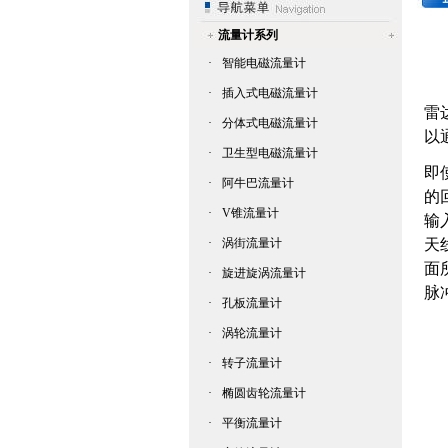
流量计系列
·
智能电磁流量计
·
插入式电磁流量计
雷
·
分体式电磁流量计
以
·
卫生型电磁流量计
即
·
阿牛巴流量计
的
·
V锥流量计
输
·
涡街流量计
天
面
·
旋进旋涡流量计
脉
·
孔板流量计
D
·
涡轮流量计
其
·
转子流量计
因
L
·
椭圆齿轮流量计
·
平衡流量计
通