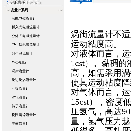
流量计系列
·
智能电磁流量计
·
插入式电磁流量计
涡街流量计
不适
·
分体式电磁流量计
运动粘度高。
·
卫生型电磁流量计
对液体而言，运动
·
阿牛巴流量计
1cst）。黏
·
V锥流量计
高，如需采用
涡
·
涡街流量计
·
旋进旋涡流量计
使其运动粘度降到
·
孔板流量计
对气体而言，运
·
涡轮流量计
15cst），
·
转子流量计
压氢气，高达90
·
椭圆齿轮流量计
量，氢气压力越
·
平衡流量计
低得多。高粘度