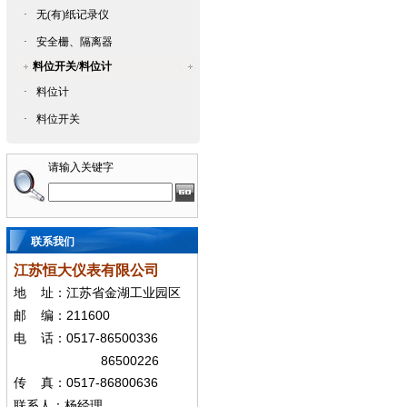
·
无(有)纸记录仪
·
安全栅、隔离器
料位开关/料位计
·
料位计
·
料位开关
请输入关键字
联系我们
江苏恒大仪表有限公司
地
址：江苏省金湖工业园区
211600
邮
编：
0517-86500336
电
话：
86500226
0517-86800636
传
真：
联系人：杨经
理