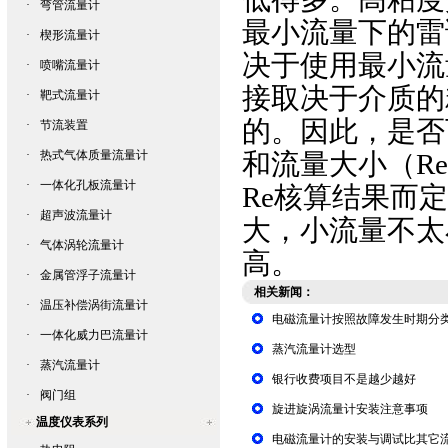
·
弯管流量计
最小流量下的雷
·
楔形流量计
决于使用最小流量
·
喷嘴流量计
接取决于介质的
·
靶式流量计
的。因此，是否
·
节流装置
·
热式气体质量流量计
和流量大小（Re
·
一体化孔板流量计
Re核算结果而
·
超声波流量计
大，小流量不太
·
气体涡轮流量计
高。
·
金属管浮子流量计
相关新闻：
·
温压补偿涡街流量计
电磁流量计按照故障发生时期分
·
一体化威力巴流量计
蒸汽流量计选型
·
蒸汽流量计
银行收费项目不是越少越好
·
阀门组
旋进旋涡流量计安装注意事项
温度仪表系列
电磁流量计的安装与调试比其它