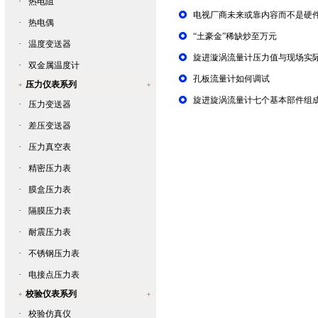
·
热电阻
电视厂商未来或靠内容而不是硬
·
热电偶
“土豪金”稀缺炒至万元
·
温度变送器
旋进漩涡流量计压力值与现场实
·
双金属温度计
孔板流量计如何调试
压力仪表系列
旋进旋涡流量计七个基本部件组
·
压力变送器
·
差压变送器
·
压力真空表
·
精密压力表
·
膜盒压力表
·
隔膜压力表
·
耐震压力表
·
不锈钢压力表
·
电接点压力表
校验仪表系列
·
校验仿真仪