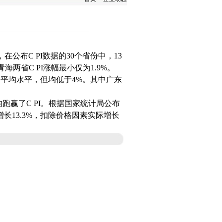
，在公布
C PI
数据的
30
个省份中，
13
青海两省
C PI
涨幅最小仅为
1.9%
。
国平均水平，但均低于
4%
。其中广东
均跑赢了
C PI
。根据国家统计局公布
增长
13.3%
，扣除价格因素实际增长