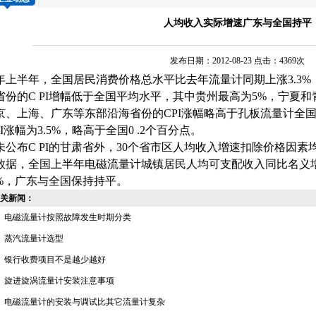
人均收入实际增速广东与全国持平
发布日期：2012-08-23 点击：4369次
年上半年，全国居民消费价格总水平比去年
流量计
同期上涨
3.3%
省份的
C PI
增幅低于全国平均水平，其中贵州最高为
5%
，宁夏和
京、上海、广东等东部沿海省份的
CPI
涨幅略高于
孔板流量计
全
I
涨幅为
3.5%
，略高于全国
0 .2
个百分点。
未公布
C PI
的甘肃省外，
30
个省市区人均收入增速扣除价格因素
数据，全国上半年
电磁流量计
城镇居民人均可支配收入同比名义
%
，广东与全国保持持平。
关新闻：
电磁流量计按照故障发生时期分类
蒸汽流量计选型
银行收费项目不是越少越好
旋进旋涡流量计安装注意事项
电磁流量计的安装与调试比其它流量计复杂