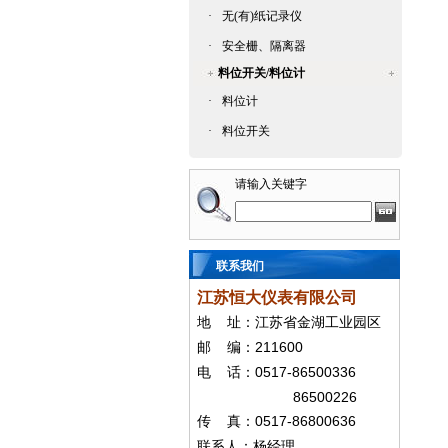
·
无(有)纸记录仪
·
安全栅、隔离器
料位开关/料位计
·
料位计
·
料位开关
请输入关键字
联系我们
江苏恒大仪表有限公司
地
址：江苏省金湖工业园区
211600
邮
编：
0517-86500336
电
话：
86500226
0517-86800636
传
真：
联系人：杨经
理