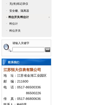
·
无(有)纸记录仪
·
安全栅、隔离器
料位开关/料位计
·
料位计
·
料位开关
请输入关键字
联系我们
江苏恒大仪表有限公司
地
址：江苏省金湖工业园区
211600
邮
编：
0517-86500336
电
话：
86500226
0517-86800636
传
真：
联系人：杨经
理