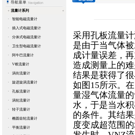
流量计系列
·
智能电磁流量计
·
插入式电磁流量计
采用
孔板流量计
·
分体式电磁流量计
是由于当气体被
·
卫生型电磁流量计
成计量误差，再
·
阿牛巴流量计
造成测量上的难
·
V锥流量计
结果是获得了很
·
涡街流量计
·
旋进旋涡流量计
如图15所示。
·
孔板流量计
量湿气体流量的
·
涡轮流量计
水，于是当水积
·
转子流量计
的条件。其结果
·
椭圆齿轮流量计
度变成超范围的
·
平衡流量计
发生时，VNZ