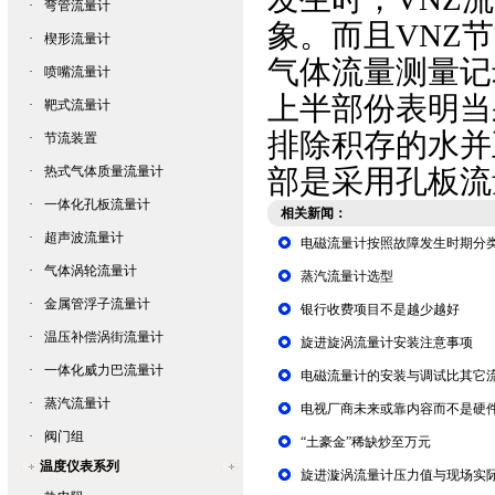
·
弯管流量计
象。而且VNZ
·
楔形流量计
气体流量测量记
·
喷嘴流量计
上半部份表明当
·
靶式流量计
排除积存的水并
·
节流装置
·
热式气体质量流量计
部是采用
孔板流
·
一体化孔板流量计
相关新闻：
·
超声波流量计
电磁流量计按照故障发生时期分
·
气体涡轮流量计
蒸汽流量计选型
·
金属管浮子流量计
银行收费项目不是越少越好
·
温压补偿涡街流量计
旋进旋涡流量计安装注意事项
·
一体化威力巴流量计
电磁流量计的安装与调试比其它
·
蒸汽流量计
电视厂商未来或靠内容而不是硬
·
阀门组
“土豪金”稀缺炒至万元
温度仪表系列
旋进漩涡流量计压力值与现场实