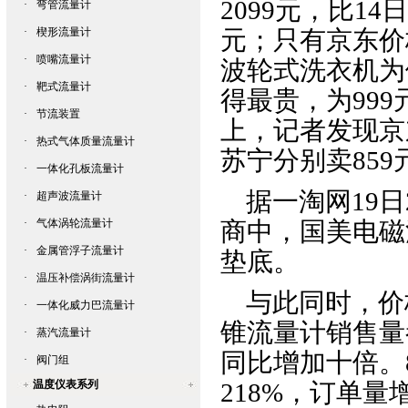
2099元，比14
·
弯管流量计
·
楔形流量计
元；只有京东价
·
喷嘴流量计
波轮式洗衣机为
·
靶式流量计
得最贵，为999
·
节流装置
上，记者发现京
·
热式气体质量流量计
苏宁分别卖859
·
一体化孔板流量计
据一淘网19日
·
超声波流量计
·
气体涡轮流量计
商中，国美
电磁
·
金属管浮子流量计
垫底。
·
温压补偿涡街流量计
与此同时，价格
·
一体化威力巴流量计
锥流量计
销售量
·
蒸汽流量计
同比增加十倍。
·
阀门组
温度仪表系列
218%，订单量