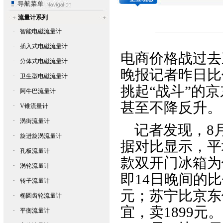
流量计系列
·
智能电磁流量计
·
插入式电磁流量计
电商价格战过去
·
分体式电磁流量计
晚报记者昨日比
·
卫生型电磁流量计
挑起“战斗”的
·
阿牛巴流量计
甚至不降反升。
·
V锥流量计
·
涡街流量计
记者发现，8月
·
旋进旋涡流量计
据对比显示，平均
·
孔板流量计
款双开门冰箱为
·
涡轮流量计
即14日晚间的
·
转子流量计
元；苏宁比京东
·
椭圆齿轮流量计
宜，卖1899
·
平衡流量计