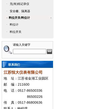
·
无(有)纸记录仪
·
安全栅、隔离器
料位开关/料位计
·
料位计
·
料位开关
请输入关键字
联系我们
江苏恒大仪表有限公司
地
址：江苏省金湖工业园区
211600
邮
编：
0517-86500336
电
话：
86500226
0517-86800636
传
真：
联系人：杨经
理