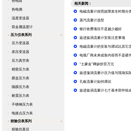
·
热电阻
相关新闻：
·
热电偶
电磁流量计按照故障发生时期分
·
温度变送器
蒸汽流量计选型
·
双金属温度计
银行收费项目不是越少越好
压力仪表系列
旋进旋涡流量计安装注意事项
·
压力变送器
电磁流量计的安装与调试比其它
·
差压变送器
电视厂商未来或靠内容而不是硬
·
压力真空表
“土豪金”稀缺炒至万元
·
精密压力表
旋进漩涡流量计压力值与现场实
·
膜盒压力表
孔板流量计如何调试
·
隔膜压力表
旋进旋涡流量计七个基本部件组
·
耐震压力表
·
不锈钢压力表
·
电接点压力表
校验仪表系列
·
校验仿真仪