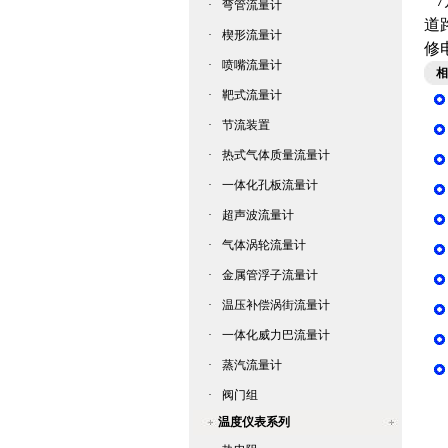
7
·
弯管流量计
道
·
楔形流量计
修
·
喷嘴流量计
相
·
靶式流量计
·
节流装置
·
热式气体质量流量计
·
一体化孔板流量计
·
超声波流量计
·
气体涡轮流量计
·
金属管浮子流量计
·
温压补偿涡街流量计
·
一体化威力巴流量计
·
蒸汽流量计
·
阀门组
温度仪表系列