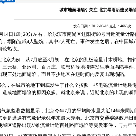
城市地面塌陷引关注 北京暴雨后连发塌
发布日期：2012-08-16 点击：4663次
月14日16时20分左右，哈尔滨市南岗区辽阳街90号附近
流量计
路
坑，塌陷造成4人坠坑，其中2人死亡。事件发生之后，在中国城
舆论热议。
北京为例，从7月底至8月初，在北京的
孔板流量计
木樨地、扣
、三元桥、亚运村、百万庄、联想桥等地接连发生地面塌陷事件。
出现三处地面塌陷，而且不少地区在短时间内反复出现塌陷。
么，在城市的地下到底发生了什么？按照一些
电磁流量计
地质
，造成地面塌陷的原因众多。就北京来说，近期北京的出现的暴
。
气象监测数据显示，北京今年7月的平均降水量为近14年来同期降
京更是遭遇有气象记录61年来最大降雨。北京市交通委路政局日前
使城区道路出现
V锥流量计
近百处路面塌陷等突发事件，与去年