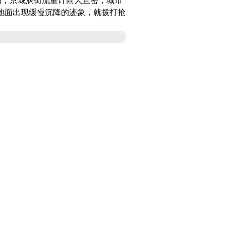
期，京城
涡街流量计
雨大且密，城市
现地面出现缓慢沉降的迹象，就拨打抢