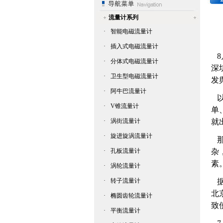
流量计系列
·
智能电磁流量计
·
插入式电磁流量计
8
·
分体式电磁流量计
深
·
卫生型电磁流量计
发
·
阿牛巴流量计
以
·
V锥流量计
单
·
涡街流量计
就
·
旋进旋涡流量计
那
·
孔板流量计
杂
素
·
涡轮流量计
·
转子流量计
据
北
·
椭圆齿轮流量计
致
·
平衡流量计