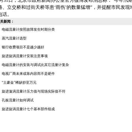
月31日，北京市政府新闻办公室官方微博发布消息称：“今年汛
路、立交桥和过街天桥等患‘雨伤’的数量猛增”，并提醒市民发
电话。
关新闻：
电磁流量计按照故障发生时期分类
蒸汽流量计选型
银行收费项目不是越少越好
旋进旋涡流量计安装注意事项
电磁流量计的安装与调试比其它流量计复杂
电视厂商未来或靠内容而不是硬件
“土豪金”稀缺炒至万元
旋进漩涡流量计压力值与现场实际值不符
孔板流量计如何调试
旋进旋涡流量计七个基本部件组成