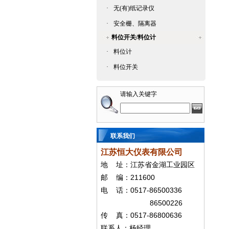
·
无(有)纸记录仪
·
安全栅、隔离器
料位开关/料位计
·
料位计
·
料位开关
请输入关键字
联系我们
江苏恒大仪表有限公司
地
址：江苏省金湖工业园区
211600
邮
编：
0517-86500336
电
话：
86500226
0517-86800636
传
真：
联系人：杨经
理