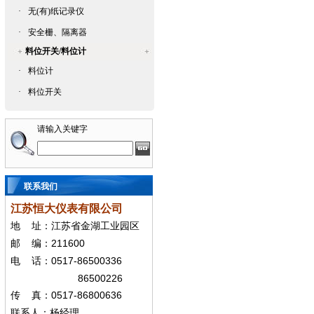
·
无(有)纸记录仪
·
安全栅、隔离器
料位开关/料位计
·
料位计
·
料位开关
请输入关键字
联系我们
江苏恒大仪表有限公司
地
址：江苏省金湖工业园区
211600
邮
编：
0517-86500336
电
话：
86500226
0517-86800636
传
真：
联系人：杨经
理