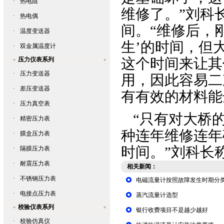
·
热电阻
维修了。”刘科
·
热电偶
间。“维修后，
·
温度变送器
生’的时间，但
·
双金属温度计
这个时间来让其
压力仪表系列
·
压力变送器
用，因此容易二
·
差压变送器
有有效的材料能
·
压力真空表
“只有对大桥
·
精密压力表
种连年维修连年
·
膜盒压力表
时间。”刘科长
·
隔膜压力表
·
耐震压力表
相关新闻：
·
不锈钢压力表
电磁流量计按照故障发生时期分
·
电接点压力表
蒸汽流量计选型
校验仪表系列
银行收费项目不是越少越好
·
校验仿真仪