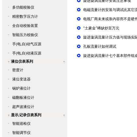
旋进旋涡流量计安装注意事项
·
多功能校验仪
电磁流量计的安装与调试比其它
·
精密数字压力计
电视厂商未来或靠内容而不是硬
·
全自动校验装置
“土豪金”稀缺炒至万元
·
智能压力校验仪
旋进漩涡流量计压力值与现场实
·
手(电,自)动气压源
孔板流量计如何调试
·
手(电,自)动液压源
旋进旋涡流量计七个基本部件组
液位仪表系列
·
密度计
·
液位变送器
·
锅炉液位计
·
磁翻板液位计
·
超声波液位计
显示,记录仪表系列
·
智能巡检仪
·
智能调节仪