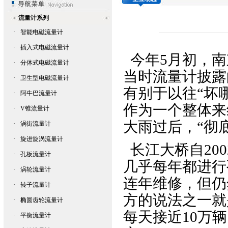
流量计系列
·
智能电磁流量计
·
插入式电磁流量计
今年5月初，南
·
分体式电磁流量计
当时
流量计
披露
·
卫生型电磁流量计
有别于以往“坏
·
阿牛巴流量计
作为一个整体来
·
V锥流量计
大雨过后，“彻
·
涡街流量计
·
旋进旋涡流量计
长江大桥自20
·
孔板流量计
几乎每年都进行
·
涡轮流量计
连年维修，但仍
·
转子流量计
方的说法之一就
·
椭圆齿轮流量计
每天接近10万
·
平衡流量计