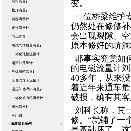
变。
·
弯管流量计
·
楔形流量计
一位桥梁维护
·
喷嘴流量计
仍然处在修修补
·
靶式流量计
会出现裂隙、空
·
节流装置
原本修好的坑洞
·
热式气体质量流量计
·
一体化孔板流量计
那事实究竟如
·
超声波流量计
的
电磁流量计
刘
·
气体涡轮流量计
40多年，从来
·
金属管浮子流量计
着近年来通车量
·
温压补偿涡街流量计
破损，确有其客
·
一体化威力巴流量计
·
蒸汽流量计
刘科长称，其
·
阀门组
修。“就铺了一
温度仪表系列
是基础坏了，这