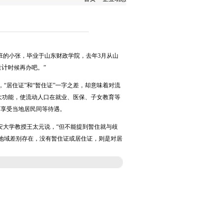
班的小张，毕业于山东财政学院，去年3月从山
量计
时候再办吧。”
居住证”和“暂住证”一字之差，却意味着对流
两大功能，使流动人口在就业、医保、子女教育等
可享受当地居民同等待遇。
安大学教授王太元说，“但不能提到暂住就与歧
地域差别存在，没有暂住证或居住证，则是对居