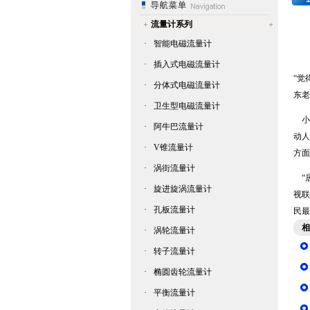
流量计系列
·
智能电磁流量计
·
插入式电磁流量计
“觉
·
分体式电磁流量计
东老
·
卫生型电磁流量计
小张
·
阿牛巴流量计
动人
·
V锥流量计
方面
·
涡街流量计
“居
·
旋进旋涡流量计
视联
·
孔板流量计
民最
相
·
涡轮流量计
·
转子流量计
·
椭圆齿轮流量计
·
平衡流量计