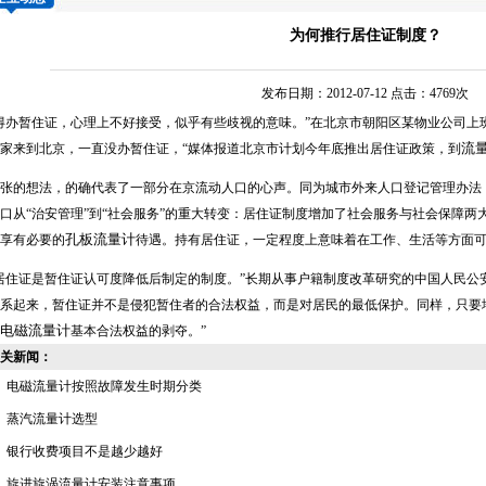
为何推行居住证制度？
发布日期：2012-07-12 点击：4769次
得办暂住证，心理上不好接受，似乎有些歧视的意味。”在北京市朝阳区某物业公司上
流
家来到北京，一直没办暂住证，“媒体报道北京市计划今年底推出居住证政策，到
的想法，的确代表了一部分在京流动人口的心声。同为城市外来人口登记管理办法，“
口从“治安管理”到“社会服务”的重大转变：居住证制度增加了社会服务与社会保障
孔板流量计
享有必要的
待遇。持有居住证，一定程度上意味着在工作、生活等方面
住证是暂住证认可度降低后制定的制度。”长期从事户籍制度改革研究的中国人民公
系起来，暂住证并不是侵犯暂住者的合法权益，而是对居民的最低保护。同样，只要
电磁流量计
基本合法权益的剥夺。”
关新闻：
电磁流量计按照故障发生时期分类
蒸汽流量计选型
银行收费项目不是越少越好
旋进旋涡流量计安装注意事项