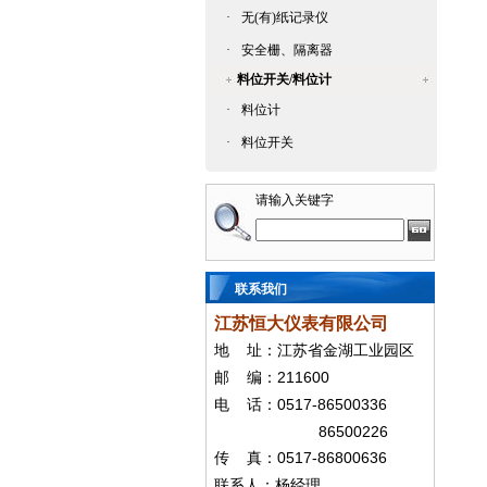
·
无(有)纸记录仪
·
安全栅、隔离器
料位开关/料位计
·
料位计
·
料位开关
请输入关键字
联系我们
江苏恒大仪表有限公司
地
址：江苏省金湖工业园区
211600
邮
编：
0517-86500336
电
话：
86500226
0517-86800636
传
真：
联系人：杨经
理