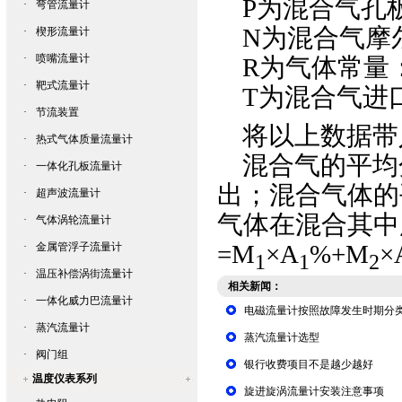
P为混合气孔板
·
弯管流量计
N为混合气摩尔
·
楔形流量计
·
喷嘴流量计
R为气体常量：8.3
·
靶式流量计
T为混合气进
·
节流装置
将以上数据带
·
热式气体质量流量计
混合气的平均
·
一体化孔板流量计
出；混合气体的
·
超声波流量计
气体在混合其中
·
气体涡轮流量计
=M
×A
%+M
×
·
金属管浮子流量计
1
1
2
·
温压补偿涡街流量计
相关新闻：
·
一体化威力巴流量计
电磁流量计按照故障发生时期分
·
蒸汽流量计
蒸汽流量计选型
·
阀门组
银行收费项目不是越少越好
温度仪表系列
旋进旋涡流量计安装注意事项