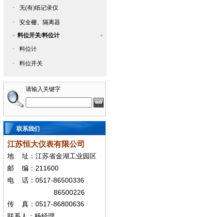
·
无(有)纸记录仪
·
安全栅、隔离器
料位开关/料位计
·
料位计
·
料位开关
请输入关键字
联系我们
江苏恒大仪表有限公司
地
址：江苏省金湖工业园区
211600
邮
编：
0517-86500336
电
话：
86500226
0517-86800636
传
真：
联系人：杨经
理