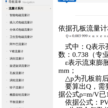
流量计系列
·
智能电磁流量计
·
插入式电磁流量计
依据
孔板流量计
·
分体式电磁流量计
·
卫生型电磁流量计
·
阿牛巴流量计
式中：Q表示孔
·
V锥流量计
数：0.738（
·
涡街流量计
ε表示流束膨胀系
·
旋进旋涡流量计
mm；
·
孔板流量计
△p为孔板前后
·
涡轮流量计
要算出Q，需要
·
转子流量计
据公式ρ=m/V
·
椭圆齿轮流量计
依据公式：PV
·
平衡流量计