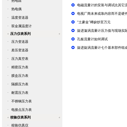
·
热电阻
电磁流量计的安装与调试比其它
·
热电偶
电视厂商未来或靠内容而不是硬
·
温度变送器
“土豪金”稀缺炒至万元
·
双金属温度计
旋进漩涡流量计压力值与现场实
压力仪表系列
孔板流量计如何调试
·
压力变送器
旋进旋涡流量计七个基本部件组
·
差压变送器
·
压力真空表
·
精密压力表
·
膜盒压力表
·
隔膜压力表
·
耐震压力表
·
不锈钢压力表
·
电接点压力表
校验仪表系列
·
校验仿真仪