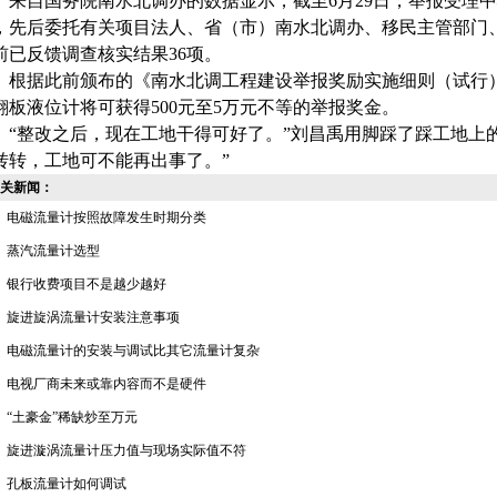
自国务院南水北调办的数据显示，截至6月29日，举报受理中
，先后委托有关项目法人、省（市）南水北调办、移民主管部门、
前已反馈调查核实结果36项。
据此前颁布的《南水北调工程建设举报奖励实施细则（试行）
翻板液位计
将可获得500元至5万元不等的举报奖金。
整改之后，现在工地干得可好了。”刘昌禹用脚踩了踩工地上的
转转，工地可不能再出事了。”
关新闻：
电磁流量计按照故障发生时期分类
蒸汽流量计选型
银行收费项目不是越少越好
旋进旋涡流量计安装注意事项
电磁流量计的安装与调试比其它流量计复杂
电视厂商未来或靠内容而不是硬件
“土豪金”稀缺炒至万元
旋进漩涡流量计压力值与现场实际值不符
孔板流量计如何调试