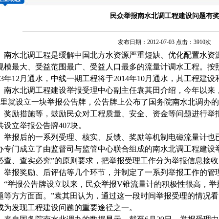
民众举报南水北调工程建设问题有
发布日期：2012-07-03 点击：3910次
水北调工程是缓解中国北方水资源严重短缺、优化配置水资源
规模最大、受益范围最广、受益人口最多的
流量计
调水工程。按
013年12月通水，中线一期工程将于2014年10月通水，其工程
水北调工程建设举报受理中心副主任袁其田介绍，今年以来
公里就设立一块举报公告牌，公告牌上公布了国务院南水北调办
、奖励措施等，鼓励民众对工程质量、安全、资金等问题进行举
共设立举报公告牌407块。
报后的一系列受理、核实、反馈、奖励等机制
电磁流量计
也
办专门成立了由监督司与监管中心联合组成的南水北调工程建设
必查、查实必究”的原则要求，把举报受理工作分为举报信息接
、举报奖励、后评估等几个环节，并制定了一系列举报工作的管
举报公告牌设立以来，民众举报
V
锥流量计
的积极性很高，举
题等方方面面。”袁其田认为，通过这一段时间举报受理的情况
成为发现工程建设问题的重要途径之一。