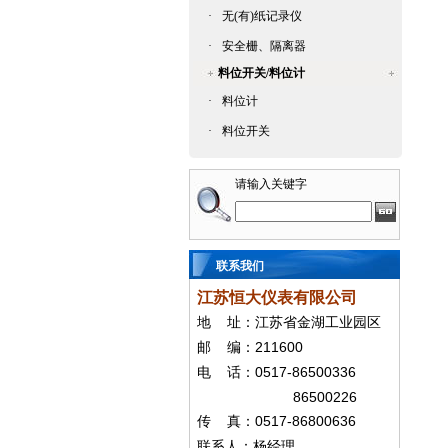
·
无(有)纸记录仪
·
安全栅、隔离器
料位开关/料位计
·
料位计
·
料位开关
请输入关键字
联系我们
江苏恒大仪表有限公司
地
址：江苏省金湖工业园区
211600
邮
编：
0517-86500336
电
话：
86500226
0517-86800636
传
真：
联系人：杨经
理