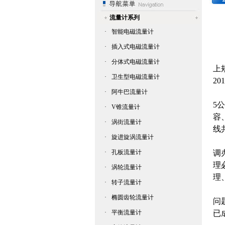
流量计系列
·
智能电磁流量计
·
插入式电磁流量计
南
·
分体式电磁流量计
上
·
卫生型电磁流量计
2
·
阿牛巴流量计
南
5
·
V锥流量计
容
·
涡街流量计
线
·
旋进旋涡流量计
举
·
孔板流量计
调
理
·
涡轮流量计
理
·
转子流量计
“
·
椭圆齿轮流量计
问
·
平衡流量计
已