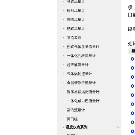
来
·
弯管流量计
项
·
楔形流量计
目
·
喷嘴流量计
根
·
靶式流量计
磁
“
·
节流装置
处
·
热式气体质量流量计
相
·
一体化孔板流量计
·
超声波流量计
·
气体涡轮流量计
·
金属管浮子流量计
·
温压补偿涡街流量计
·
一体化威力巴流量计
·
蒸汽流量计
·
阀门组
温度仪表系列