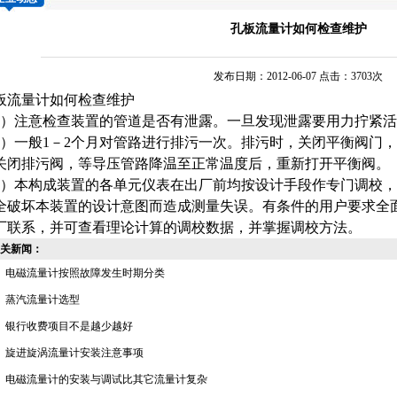
孔板流量计如何检查维护
发布日期：2012-06-07 点击：3703次
板流量计
如何检查维护
1）注意检查装置的管道是否有泄露。一旦发现泄露要用力拧紧
2）一般1－2个月对管路进行排污一次。排污时，关闭平衡阀门
关闭排污阀，等导压管路降温至正常温度后，重新打开平衡阀。
3）本构成装置的各单元仪表在出厂前均按设计手段作专门调校
全破坏本装置的设计意图而造成测量失误。有条件的用户要求全
厂联系，并可查看理论计算的调校数据，并掌握调校方法。
关新闻：
电磁流量计按照故障发生时期分类
蒸汽流量计选型
银行收费项目不是越少越好
旋进旋涡流量计安装注意事项
电磁流量计的安装与调试比其它流量计复杂