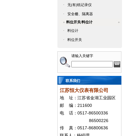
·
无(有)纸记录仪
·
安全栅、隔离器
料位开关/料位计
·
料位计
·
料位开关
请输入关键字
联系我们
江苏恒大仪表有限公司
地
址：江苏省金湖工业园区
211600
邮
编：
0517-86500336
电
话：
86500226
0517-86800636
传
真：
联系人：杨经
理