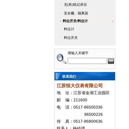
·
无(有)纸记录仪
·
安全栅、隔离器
料位开关/料位计
·
料位计
·
料位开关
请输入关键字
联系我们
江苏恒大仪表有限公司
地
址：江苏省金湖工业园区
211600
邮
编：
0517-86500336
电
话：
86500226
0517-86800636
传
真：
联系人：杨经
理