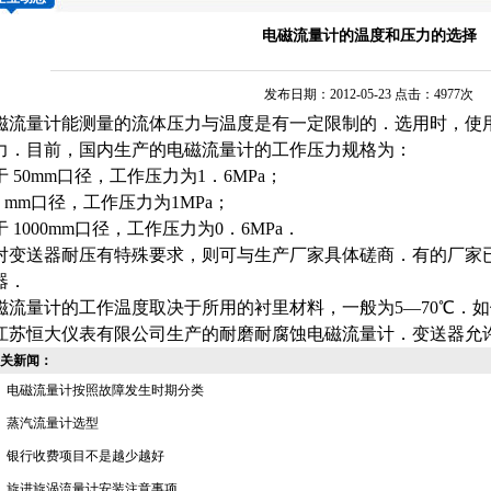
电磁流量计的温度和压力的选择
发布日期：2012-05-23 点击：4977次
磁流量计
能测量的流体压力与温度是有一定限制的．选用时，使
力．目前，国内生产的
电磁流量计
的工作压力规格为：
于 50mm口径，工作压力为1．6MPa；
00 mm口径，工作压力为1MPa；
于 1000mm口径，工作压力为0．6MPa．
对变送器耐压有特殊要求，则可与生产厂家具体磋商．有的厂家已
器．
磁流量计
的工作温度取决于所用的衬里材料，一般为5—70℃．
江苏恒大仪表有限公司
生产的耐磨耐腐蚀电
磁流量计
．
变送器
允
关新闻：
电磁流量计按照故障发生时期分类
蒸汽流量计选型
银行收费项目不是越少越好
旋进旋涡流量计安装注意事项