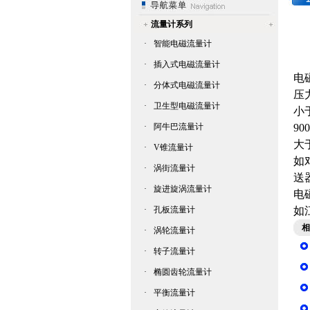
流量计系列
·
智能电磁流量计
·
插入式电磁流量计
电
·
分体式电磁流量计
压
·
卫生型电磁流量计
小
·
阿牛巴流量计
9
大
·
V锥流量计
如
·
涡街流量计
送
·
旋进旋涡流量计
电
·
孔板流量计
如
相
·
涡轮流量计
·
转子流量计
·
椭圆齿轮流量计
·
平衡流量计