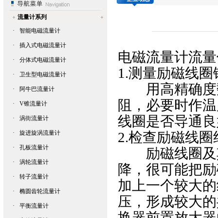
流量计系列
·
智能电磁流量计
·
插入式电磁流量计
电磁流量计
流量
·
分体式电磁流量计
1.测量励磁线圈
·
卫生型电磁流量计
用高精确度数
·
阿牛巴流量计
阻，必要时作温
·
V锥流量计
线圈是否导通良
·
涡街流量计
·
旋进旋涡流量计
2.检查励磁线
·
孔板流量计
励磁线圈及其
·
涡轮流量计
降，很可能把励
·
转子流量计
加上一个较大的
·
椭圆齿轮流量计
压，形成较大的
·
平衡流量计
换器前置放大器