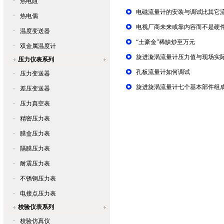
·
热电阻
电磁流量计的安装与调试比其它
·
热电偶
电视厂商未来或靠内容而不是硬
·
温度变送器
“土豪金”稀缺炒至万元
·
双金属温度计
旋进漩涡流量计压力值与现场实
压力仪表系列
孔板流量计如何调试
·
压力变送器
旋进旋涡流量计七个基本部件组
·
差压变送器
·
压力真空表
·
精密压力表
·
膜盒压力表
·
隔膜压力表
·
耐震压力表
·
不锈钢压力表
·
电接点压力表
校验仪表系列
·
校验仿真仪