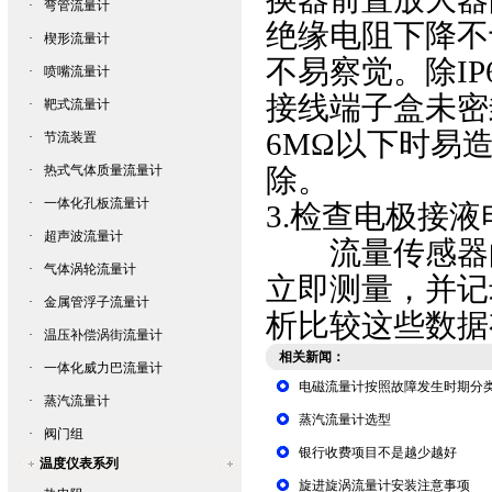
·
弯管流量计
绝缘电阻下降不
·
楔形流量计
不易察觉。除I
·
喷嘴流量计
接线端子盒未密
·
靶式流量计
6MΩ以下时易
·
节流装置
·
热式气体质量流量计
除。
·
一体化孔板流量计
3.检查电极接液
·
超声波流量计
流量传感器的
·
气体涡轮流量计
立即测量，并记
·
金属管浮子流量计
析比较这些数据
·
温压补偿涡街流量计
相关新闻：
·
一体化威力巴流量计
电磁流量计按照故障发生时期分
·
蒸汽流量计
蒸汽流量计选型
·
阀门组
银行收费项目不是越少越好
温度仪表系列
旋进旋涡流量计安装注意事项