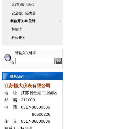
·
无(有)纸记录仪
·
安全栅、隔离器
料位开关/料位计
·
料位计
·
料位开关
请输入关键字
联系我们
江苏恒大仪表有限公司
地
址：江苏省金湖工业园区
211600
邮
编：
0517-86500336
电
话：
86500226
0517-86800636
传
真：
联系人：杨经
理