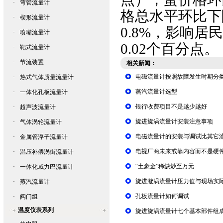
·
弯管流量计
格总水平环比下
·
楔形流量计
0.8%，影响居
·
喷嘴流量计
0.02个百分点。
·
靶式流量计
·
节流装置
相关新闻：
电磁流量计按照故障发生时期分
·
热式气体质量流量计
蒸汽流量计选型
·
一体化孔板流量计
银行收费项目不是越少越好
·
超声波流量计
旋进旋涡流量计安装注意事项
·
气体涡轮流量计
电磁流量计的安装与调试比其它
·
金属管浮子流量计
电视厂商未来或靠内容而不是硬
·
温压补偿涡街流量计
“土豪金”稀缺炒至万元
·
一体化威力巴流量计
旋进漩涡流量计压力值与现场实
·
蒸汽流量计
孔板流量计如何调试
·
阀门组
温度仪表系列
旋进旋涡流量计七个基本部件组