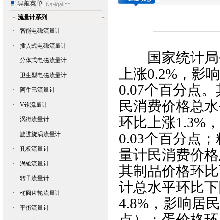
流量计系列
·
智能电磁流量计
·
插入式电磁流量计
国家统计局公
·
分体式电磁流量计
上涨0.2%，影
·
卫生型电磁流量计
0.07个百分点
·
阿牛巴流量计
民消费价格总水
·
V锥流量计
环比上涨1.3
·
涡街流量计
·
旋进旋涡流量计
0.03个百分点
·
孔板流量计
量计
民消费价格
·
涡轮流量计
其制品价格环比
·
转子流量计
计
总水平环比下
·
椭圆齿轮流量计
4.8%，影响居
·
平衡流量计
点）；蛋价格环