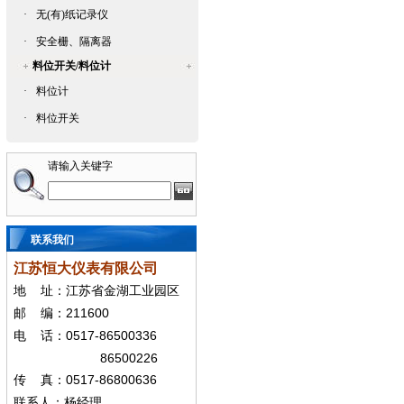
·
无(有)纸记录仪
·
安全栅、隔离器
料位开关/料位计
·
料位计
·
料位开关
请输入关键字
联系我们
江苏恒大仪表有限公司
地
址：江苏省金湖工业园区
211600
邮
编：
0517-86500336
电
话：
86500226
0517-86800636
传
真：
联系人：杨经
理