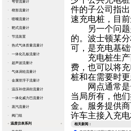
·
弯管流量计
件的子公司指出
·
楔形流量计
速充电桩，目前
·
喷嘴流量计
另一个问题是
·
靶式流量计
的。波士顿某分
·
节流装置
·
热式气体质量流量计
可，是充电基础
·
一体化孔板流量计
充电桩生产商
·
超声波流量计
费，也可以将充
·
气体涡轮流量计
桩和在需要时更
·
金属管浮子流量计
网点通常是
·
温压补偿涡街流量计
当局所有，他们
·
一体化威力巴流量计
金。服务提供商
·
蒸汽流量计
许车主接入充电
·
阀门组
温度仪表系列
相关新闻：