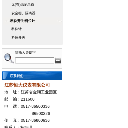
·
无(有)纸记录仪
·
安全栅、隔离器
料位开关/料位计
·
料位计
·
料位开关
请输入关键字
联系我们
江苏恒大仪表有限公司
地
址：江苏省金湖工业园区
211600
邮
编：
0517-86500336
电
话：
86500226
0517-86800636
传
真：
联系人：杨经
理