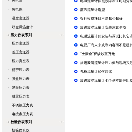
·
热电阻
电磁流量计按照故障发生时期分
·
热电偶
蒸汽流量计选型
·
温度变送器
银行收费项目不是越少越好
·
双金属温度计
旋进旋涡流量计安装注意事项
压力仪表系列
电磁流量计的安装与调试比其它
·
压力变送器
电视厂商未来或靠内容而不是硬
·
差压变送器
“土豪金”稀缺炒至万元
·
压力真空表
旋进漩涡流量计压力值与现场实
·
精密压力表
孔板流量计如何调试
·
膜盒压力表
旋进旋涡流量计七个基本部件组
·
隔膜压力表
·
耐震压力表
·
不锈钢压力表
·
电接点压力表
校验仪表系列
·
校验仿真仪