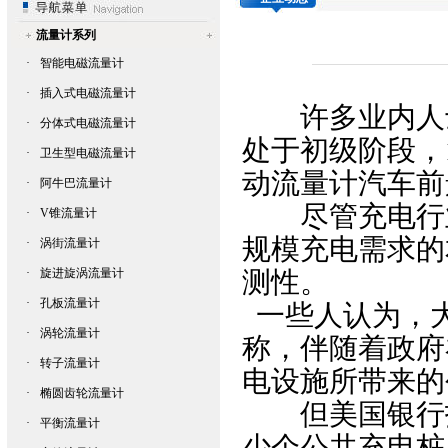
流量计系列
·
智能电磁流量计
·
插入式电磁流量计
许多业内人士
·
分体式电磁流量计
处于初级阶段，
·
卫生型电磁流量计
动
流量计
汽车前
·
阿牛巴流量计
尽管充电行业
·
V锥流量计
规模充电需求的
·
涡街流量计
·
旋进旋涡流量计
测性。
·
孔板流量计
一些人认为，
·
涡轮流量计
称，伴随着政府
·
转子流量计
电设施所带来的
·
椭圆齿轮流量计
但美国银行指
·
平衡流量计
少个公共充电桩