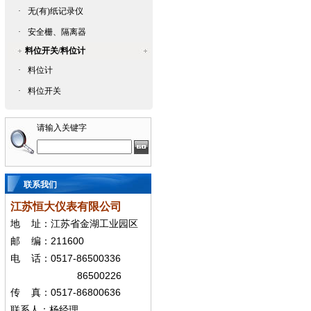
·
无(有)纸记录仪
·
安全栅、隔离器
料位开关/料位计
·
料位计
·
料位开关
请输入关键字
联系我们
江苏恒大仪表有限公司
地
址：江苏省金湖工业园区
211600
邮
编：
0517-86500336
电
话：
86500226
0517-86800636
传
真：
联系人：杨经
理