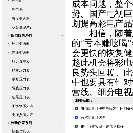
·
热电阻
成本问题，整个
·
热电偶
势。国产电视巨
·
温度变送器
划提高彩电产品
·
双金属温度计
相信，随着上
压力仪表系列
的“亏本赚吆喝
·
压力变送器
会更快的恢复健
·
差压变送器
趁此机会将彩电
·
压力真空表
良势头回暖。此
·
精密压力表
·
膜盒压力表
中也要具有针对
·
隔膜压力表
营线、细分电视
·
耐震压力表
相关新闻：
·
不锈钢压力表
电磁流量计按照故障发生时期分
·
电接点压力表
蒸汽流量计选型
校验仪表系列
银行收费项目不是越少越好
·
校验仿真仪