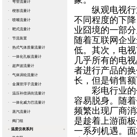
·
弯管流量计
纵观电视行业
·
楔形流量计
不同程度的下降
·
喷嘴流量计
业囧境的一部分
·
靶式流量计
随着互联网企业
·
节流装置
·
热式气体质量流量计
低。其次，电视
·
一体化孔板流量计
几乎所有的电视
·
超声波流量计
者进行产品的换
·
气体涡轮流量计
长，但是销售额
·
金属管浮子流量计
彩电行业的价
·
温压补偿涡街流量计
容易脱身。随着
·
一体化威力巴流量计
频繁出现厂商消
·
蒸汽流量计
是趁着上游面板
·
阀门组
一系列机遇。面
温度仪表系列