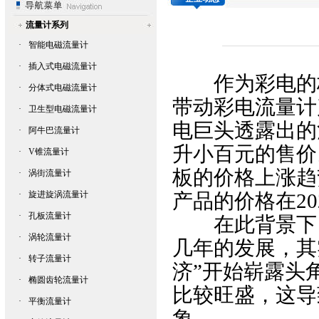
流量计系列
·
智能电磁流量计
·
插入式电磁流量计
作为彩电的核
·
分体式电磁流量计
带动彩电
流量计
·
卫生型电磁流量计
电巨头透露出的
·
阿牛巴流量计
升小百元的售价
·
V锥流量计
板的价格上涨趋
·
涡街流量计
·
旋进旋涡流量计
产品的价格在2
·
孔板流量计
在此背景下，
·
涡轮流量计
几年的发展，其
·
转子流量计
济”开始崭露头
·
椭圆齿轮流量计
比较旺盛，这导
·
平衡流量计
象。