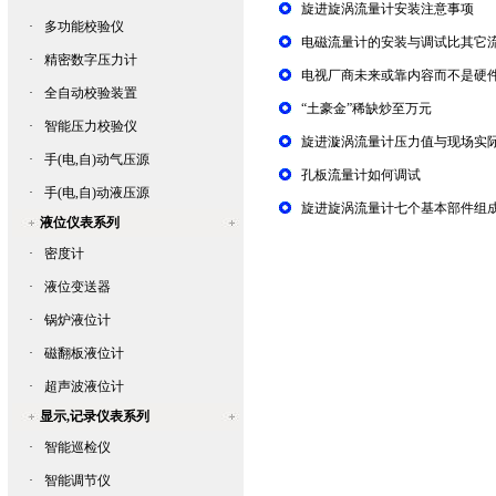
旋进旋涡流量计安装注意事项
·
多功能校验仪
电磁流量计的安装与调试比其它
·
精密数字压力计
电视厂商未来或靠内容而不是硬
·
全自动校验装置
“土豪金”稀缺炒至万元
·
智能压力校验仪
旋进漩涡流量计压力值与现场实
·
手(电,自)动气压源
孔板流量计如何调试
·
手(电,自)动液压源
旋进旋涡流量计七个基本部件组
液位仪表系列
·
密度计
·
液位变送器
·
锅炉液位计
·
磁翻板液位计
·
超声波液位计
显示,记录仪表系列
·
智能巡检仪
·
智能调节仪